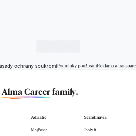
ásady ochrany soukromí
Podmínky používání
Reklama a transpare
f
Alma Career
family.
Adriatic
Scandinavia
MojPosao
Jobly.fi