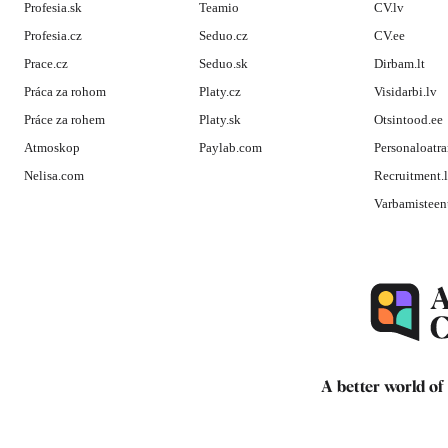
Profesia.sk
Teamio
CV.lv
Profesia.cz
Seduo.cz
CV.ee
Prace.cz
Seduo.sk
Dirbam.lt
Práca za rohom
Platy.cz
Visidarbi.lv
Práce za rohem
Platy.sk
Otsintood.ee
Atmoskop
Paylab.com
Personaloatra
Nelisa.com
Recruitment.
Varbamisteen
A better world of