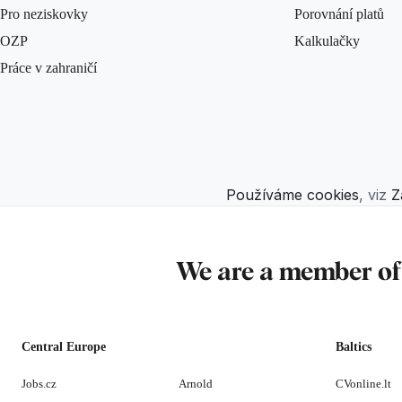
Pro neziskovky
Porovnání platů
OZP
Kalkulačky
Práce v zahraničí
Používáme cookies
, viz
Z
We are a member o
Central Europe
Baltics
Jobs.cz
Arnold
CVonline.lt