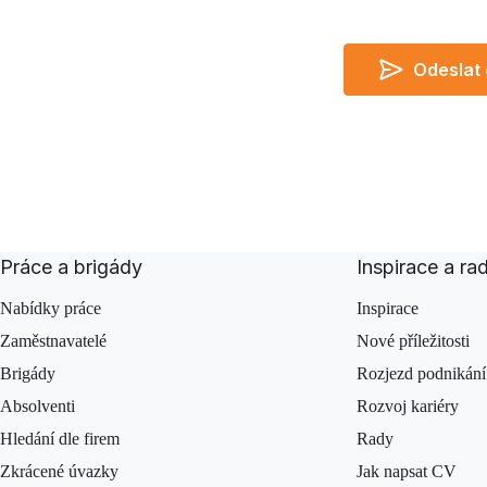
Odeslat
Do not leave empty
I agree
Práce a brigády
Inspirace a ra
Nabídky práce
Inspirace
Zaměstnavatelé
Nové příležitosti
Brigády
Rozjezd podnikání
Absolventi
Rozvoj kariéry
Hledání dle firem
Rady
Zkrácené úvazky
Jak napsat CV