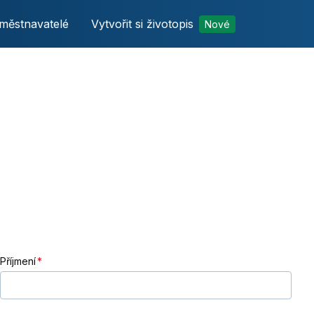
městnavatelé
Vytvořit si životopis
Nové
Příjmení