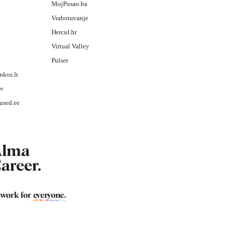
MojPosao.ba
Vrabotuvanje
Hercul.hr
Virtual Valley
Pulser
nkos.lt
lv
used.ee
 work for
everyone
.