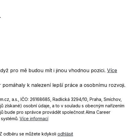
.
 když pro mě budou mít i jinou vhodnou pozici.
Více
 pomáhaly k nalezení lepší práce a osobnímu rozvoji.
.cz, a.s., IČO: 26168685, Radlická 3294/10, Praha, Smíchov,
jů získané) osobní údaje, a to v souladu s obecným nařízením
jů bude pro správce provádět společnost Alma Career
h systémů.
Více informací
 Z odběru se můžete kdykoli
odhlásit