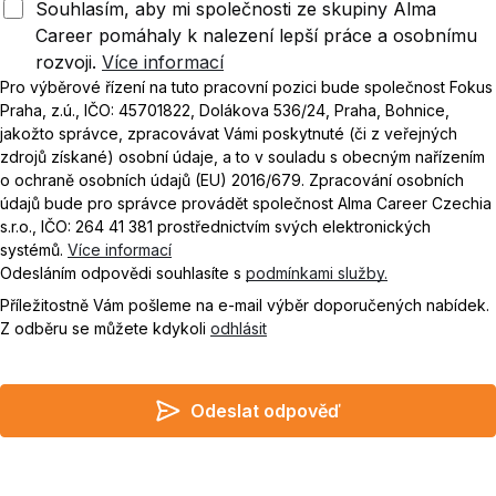
Souhlasím, aby mi společnosti ze skupiny Alma
Career pomáhaly k nalezení lepší práce a osobnímu
rozvoji.
Více informací
Pro výběrové řízení na tuto pracovní pozici bude společnost Fokus
Praha, z.ú., IČO: 45701822, Dolákova 536/24, Praha, Bohnice,
jakožto správce, zpracovávat Vámi poskytnuté (či z veřejných
zdrojů získané) osobní údaje, a to v souladu s obecným nařízením
o ochraně osobních údajů (EU) 2016/679. Zpracování osobních
údajů bude pro správce provádět společnost Alma Career Czechia
s.r.o., IČO: 264 41 381 prostřednictvím svých elektronických
systémů.
Více informací
Odesláním odpovědi souhlasíte s
podmínkami služby.
Příležitostně Vám pošleme na e-mail výběr doporučených nabídek.
Z odběru se můžete kdykoli
odhlásit
Odeslat odpověď
Do not leave empty
I agree