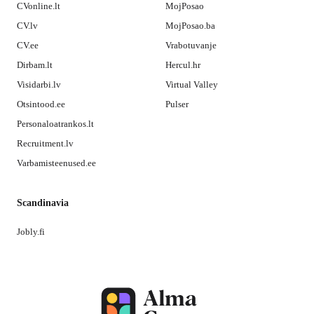
CVonline.lt
MojPosao
CV.lv
MojPosao.ba
CV.ee
Vrabotuvanje
Dirbam.lt
Hercul.hr
Visidarbi.lv
Virtual Valley
Otsintood.ee
Pulser
Personaloatrankos.lt
Recruitment.lv
Varbamisteenused.ee
Scandinavia
Jobly.fi