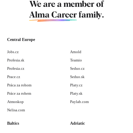
We are a member of
Alma Career
family.
Central Europe
Jobs.cz
Arnold
Profesia.sk
Teamio
Profesia.cz
Seduo.cz
Prace.cz
Seduo.sk
Práca za rohom
Platy.cz
Práce za rohem
Platy.sk
Atmoskop
Paylab.com
Nelisa.com
Baltics
Adriatic