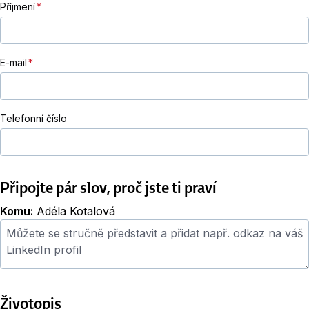
Příjmení
E-mail
Telefonní číslo
Připojte pár slov, proč jste ti praví
Komu:
Adéla Kotalová
Průvodní dopis
Životopis