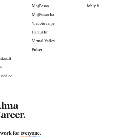
MojPosao
Jobly.fi
MojPosao.ba
Vrabotuvanje
Hercul.hr
Virtual Valley
Pulser
nkos.lt
lv
used.ee
 work for
everyone
.