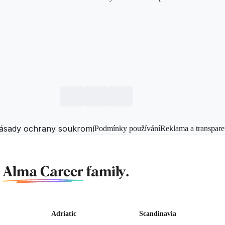
ásady ochrany soukromí
Podmínky používání
Reklama a transpare
f
Alma Career
family.
Adriatic
Scandinavia