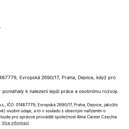
.
01487779, Evropská 2690/17, Praha, Dejvice, když pro
 pomáhaly k nalezení lepší práce a osobnímu rozvoji.
.s., IČO: 01487779, Evropská 2690/17, Praha, Dejvice, jakožto
né) osobní údaje, a to v souladu s obecným nařízením o
ů bude pro správce provádět společnost Alma Career Czechia
.
Více informací