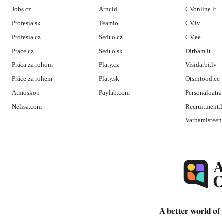
Jobs.cz
Arnold
CVonline.lt
Profesia.sk
Teamio
CV.lv
Profesia.cz
Seduo.cz
CV.ee
Prace.cz
Seduo.sk
Dirbam.lt
Práca za rohom
Platy.cz
Visidarbi.lv
Práce za rohem
Platy.sk
Otsintood.ee
Atmoskop
Paylab.com
Personaloatra
Nelisa.com
Recruitment.
Varbamisteen
A better world of