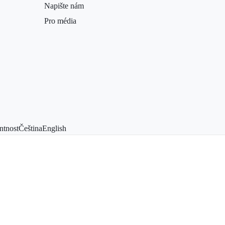
Napište nám
Pro média
ntnost
Čeština
English