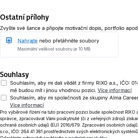
Ostatní přílohy
Zvyšte své šance a připojte motivační dopis, portfolio apod
Nahrajte
nebo přetáhněte soubory
Maximální velikost souboru je 10 MB
Souhlasy
Souhlasím, aby mi dali vědět z firmy RIXO a.s., IČO: 
mě budou mít i jinou vhodnou pozici.
Více informací
Souhlasím, aby mi společnosti ze skupiny Alma Career
Více informací
Pro výběrové řízení na tuto pracovní pozici bude společnost RIXO a
správce, zpracovávat Vámi poskytnuté (či z veřejných zdrojů získa
ochraně osobních údajů (EU) 2016/679. Zpracování osobních údaj
s.r.o., IČO: 264 41 381 prostřednictvím svých elektronických systémů
Odesláním odpovědi souhlasíte s
podmínkami služby.