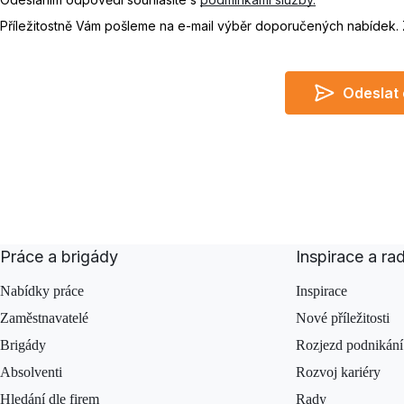
Příležitostně Vám pošleme na e-mail výběr doporučených nabídek.
Odeslat
Do not leave empty
I agree
Práce a brigády
Inspirace a ra
Nabídky práce
Inspirace
Zaměstnavatelé
Nové příležitosti
Brigády
Rozjezd podnikání
Absolventi
Rozvoj kariéry
Hledání dle firem
Rady