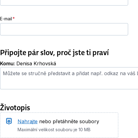
E-mail
Připojte pár slov, proč jste ti praví
Komu:
Denisa Krhovská
Průvodní dopis
Životopis
Životopis
Nahrajte
nebo přetáhněte soubory
Maximální velikost souboru je 10 MB