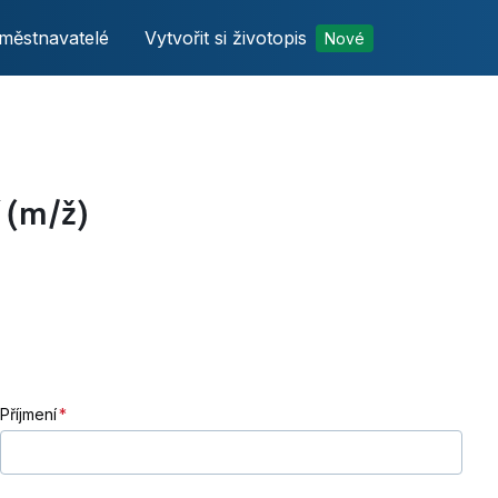
městnavatelé
Vytvořit si životopis
Nové
í (m/ž)
Příjmení