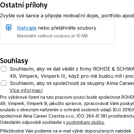
Ostatní přílohy
Zvyšte své šance a připojte motivační dopis, portfolio apod
Nahrajte
nebo přetáhněte soubory
Maximální velikost souboru je 10 MB
Souhlasy
Souhlasím, aby mi dali vědět z firmy ROHDE & SCHWA
49, Vimperk, Vimperk III, když pro mě budou mít i jin
Souhlasím, aby mi společnosti ze skupiny Alma Career
Více informací
Pro výběrové řízení na tuto pracovní pozici bude společnost ROH
49, Vimperk, Vimperk III, jakožto správce, zpracovávat Vámi poskytn
souladu s obecným nařízením o ochraně osobních údajů (EU) 2016
společnost Alma Career Czechia s.r.o., IČO: 264 41 381 prostřednic
Odesláním odpovědi souhlasíte s
podmínkami služby.
Příležitostně Vám pošleme na e-mail výběr doporučených nabídek.