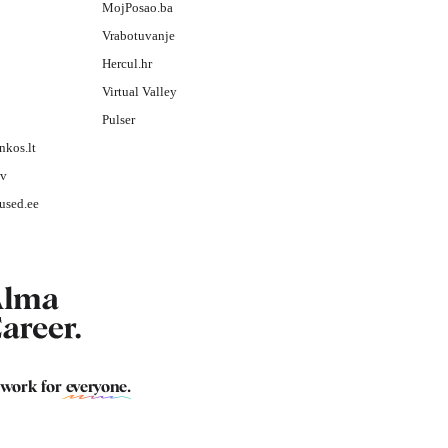
MojPosao.ba
Vrabotuvanje
Hercul.hr
Virtual Valley
Pulser
nkos.lt
lv
used.ee
 work for
everyone
.