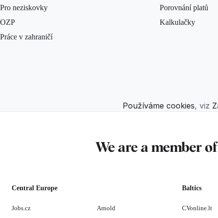
Pro neziskovky
Porovnání platů
OZP
Kalkulačky
Práce v zahraničí
Používáme cookies
, viz
Z
We are a member o
Central Europe
Baltics
Jobs.cz
Arnold
CVonline.lt