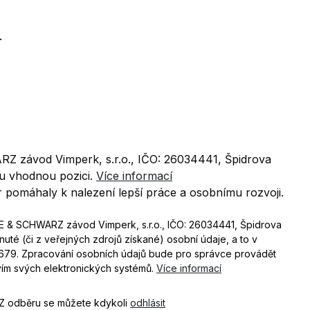
.
RZ závod Vimperk, s.r.o., IČO: 26034441, Špidrova
ou vhodnou pozici.
Více informací
 pomáhaly k nalezení lepší práce a osobnímu rozvoji.
DE & SCHWARZ závod Vimperk, s.r.o., IČO: 26034441, Špidrova
uté (či z veřejných zdrojů získané) osobní údaje, a to v
/679. Zpracování osobních údajů bude pro správce provádět
tvím svých elektronických systémů.
Více informací
 Z odběru se můžete kdykoli
odhlásit