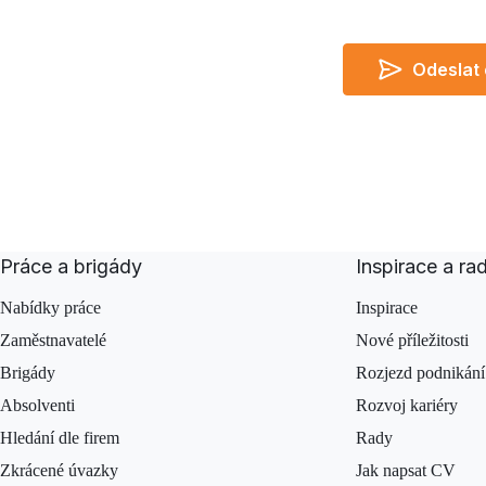
Odeslat
Do not leave empty
I agree
Práce a brigády
Inspirace a ra
Nabídky práce
Inspirace
Zaměstnavatelé
Nové příležitosti
Brigády
Rozjezd podnikání
Absolventi
Rozvoj kariéry
Hledání dle firem
Rady
Zkrácené úvazky
Jak napsat CV