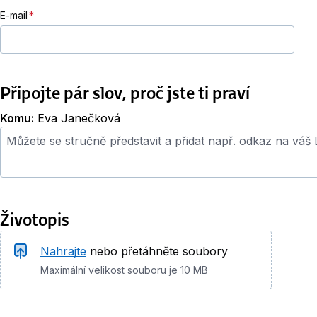
E-mail
Připojte pár slov, proč jste ti praví
Komu:
Eva Janečková
Průvodní dopis
Životopis
Životopis
Nahrajte
nebo přetáhněte soubory
Maximální velikost souboru je 10 MB