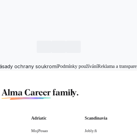
ásady ochrany soukromí
Podmínky používání
Reklama a transpare
f
Alma Career
family.
Adriatic
Scandinavia
MojPosao
Jobly.fi