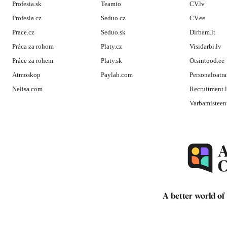
Profesia.sk
Teamio
CV.lv
Profesia.cz
Seduo.cz
CV.ee
Prace.cz
Seduo.sk
Dirbam.lt
Práca za rohom
Platy.cz
Visidarbi.lv
Práce za rohem
Platy.sk
Otsintood.ee
Atmoskop
Paylab.com
Personaloatra
Nelisa.com
Recruitment.
Varbamisteen
A better world of