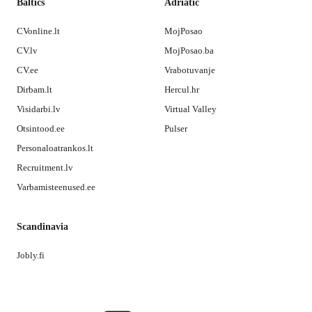
Baltics
Adriatic
CVonline.lt
MojPosao
CV.lv
MojPosao.ba
CV.ee
Vrabotuvanje
Dirbam.lt
Hercul.hr
Visidarbi.lv
Virtual Valley
Otsintood.ee
Pulser
Personaloatrankos.lt
Recruitment.lv
Varbamisteenused.ee
Scandinavia
Jobly.fi