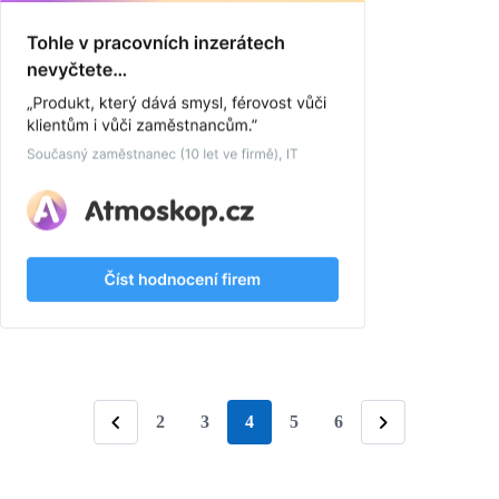
2
3
4
5
6
stránka
Předchozí
Následující