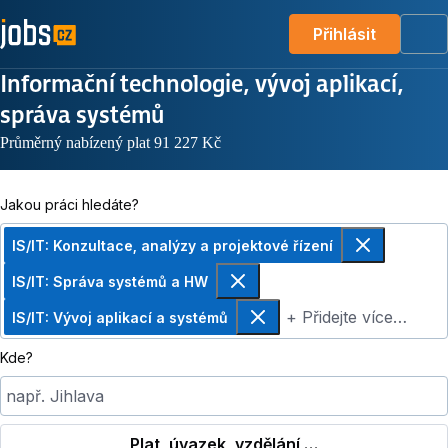
Přihlásit
Me
Informační technologie, vývoj aplikací,
správa systémů
Průměrný nabízený plat 91 227 Kč
Jakou práci hledáte?
IS/IT: Konzultace, analýzy a projektové řízení
Odebrat
IS/IT: Správa systémů a HW
Odebrat
+ Přidejte více…
IS/IT: Vývoj aplikací a systémů
Odebrat
Kde?
např. Jihlava
Plat, úvazek, vzdělání …