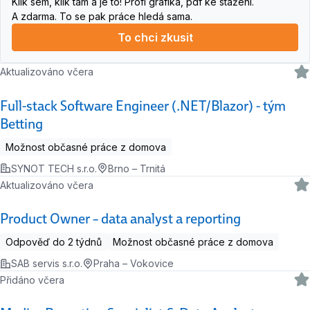
Klik sem, klik tam a je to! Profi grafika, pdf ke stažení.
A zdarma. To se pak práce hledá sama.
To chci zkusit
Aktualizováno včera
Full-stack Software Engineer (.NET/Blazor) - tým
Betting
Možnost občasné práce z domova
SYNOT TECH s.r.o.
Brno – Trnitá
Aktualizováno včera
Product Owner – data analyst a reporting
Odpověď do 2 týdnů
Možnost občasné práce z domova
SAB servis s.r.o.
Praha – Vokovice
Přidáno včera