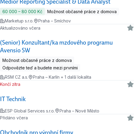
Medior Reporting Specialist & Data Analyst
60 000 ‍–‍ 80 000 Kč
Možnost občasné práce z domova
Marketup s.r.o.
Praha – Smíchov
Aktualizováno včera
(Senior) Konzultant/ka mzdového programu
Avensio SW
Možnost občasné práce z domova
Odpovězte teď a budete mezi prvními
RSM CZ a.s.
Praha – Karlín + 1 další lokalita
Končí zítra
IT Technik
ESP Global Services s.r.o.
Praha – Nové Město
Přidáno včera
Obchodník pro výrobní firmy