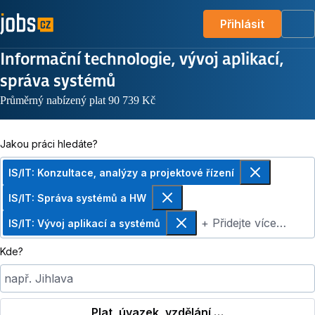
Přihlásit
Me
Informační technologie, vývoj aplikací,
správa systémů
Průměrný nabízený plat 90 739 Kč
Jakou práci hledáte?
IS/IT: Konzultace, analýzy a projektové řízení
Odebrat
IS/IT: Správa systémů a HW
Odebrat
+ Přidejte více…
IS/IT: Vývoj aplikací a systémů
Odebrat
Kde?
např. Jihlava
Plat, úvazek, vzdělání …