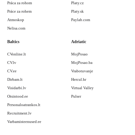
Práca za rohom
Platy.cz
Práce za rohem
Platy.sk
Atmoskop
Paylab.com
Nelisa.com
Baltics
Adriatic
CVonline.lt
MojPosao
CV.lv
MojPosao.ba
CV.ee
Vrabotuvanje
Dirbam.lt
Hercul.hr
Visidarbi.lv
Virtual Valley
Otsintood.ee
Pulser
Personaloatrankos.lt
Recruitment.lv
Varbamisteenused.ee