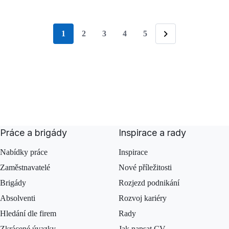
1
2
3
4
5
stránka
Následující
Práce a brigády
Inspirace a rady
Nabídky práce
Inspirace
Zaměstnavatelé
Nové příležitosti
Brigády
Rozjezd podnikání
Absolventi
Rozvoj kariéry
Hledání dle firem
Rady
Zkrácené úvazky
Jak napsat CV