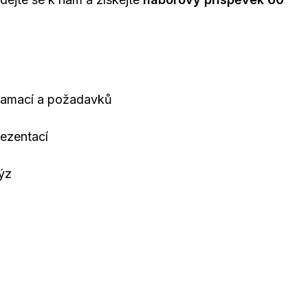
klamací a požadavků
rezentací
lýz