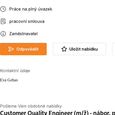
Typ pracovního poměru
Práce na plný úvazek
Typ smluvního vztahu
pracovní smlouva
Zadavatel
Zaměstnavatel
Odpovědět
Uložit nabídku
Kontaktní údaje
Eva Gebas
Pošleme Vám obdobné nabídky
Customer Quality Engineer (m/ž) - nábor. 