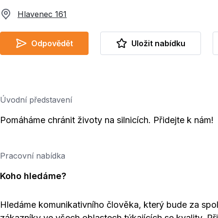
Hlavenec 161
Odpovědět
Uložit nabídku
Úvodní představení
Pomáháme chránit životy na silnicích. Přidejte k nám!
Pracovní nabídka
Koho hledáme?
Hledáme komunikativního člověka, který bude za spo
zákazníky ve všech oblastech týkajících se kvality. Př