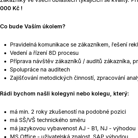
000 Kč !
Co bude Vaším úkolem?
Pravidelná komunikace se zákazníkem, řešení re
Vedení a řízení 8D procesu
Příprava návštěv zákazníků / auditů zákazníka, p
Spolupráce na auditech
Zajišťování metodických činností, zpracování ana
Rádi bychom našli kolegyni nebo kolegu, který:
má min. 2 roky zkušeností na podobné pozici
má SŠ/VŠ technického směru
má jazykovou vybavenost AJ - B1, NJ - výhodou
MS Office - uživatelská znalost, SAP výhodou