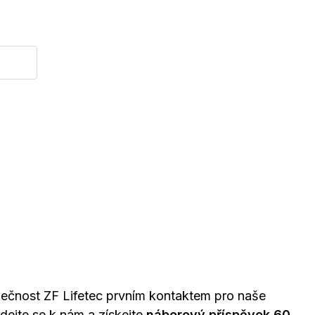
lečnost ZF Lifetec prvním kontaktem pro naše
idejte se k nám a získejte
náborový příspěvek 60