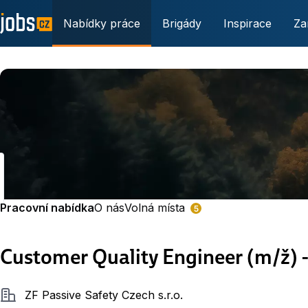
Nabídky práce
Brigády
Inspirace
Za
Pracovní nabídka
O nás
Volná místa
5
Customer Quality Engineer (m/ž) 
Společnost
ZF Passive Safety Czech s.r.o.