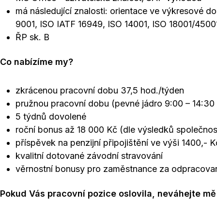
má následující znalosti: orientace ve výkresové d
9001, ISO IATF 16949, ISO 14001, ISO 18001/450
ŘP sk. B
Co nabízíme my?
zkrácenou pracovní dobu 37,5 hod./týden
pružnou pracovní dobu (pevné jádro 9:00 – 14:30
5 týdnů dovolené
roční bonus až 18 000 Kč (dle výsledků společnos
příspěvek na penzijní připojištění ve výši 1400,- 
kvalitní dotované závodní stravování
věrnostní bonusy pro zaměstnance za odpracova
Pokud Vás pracovní pozice oslovila, neváhejte mě