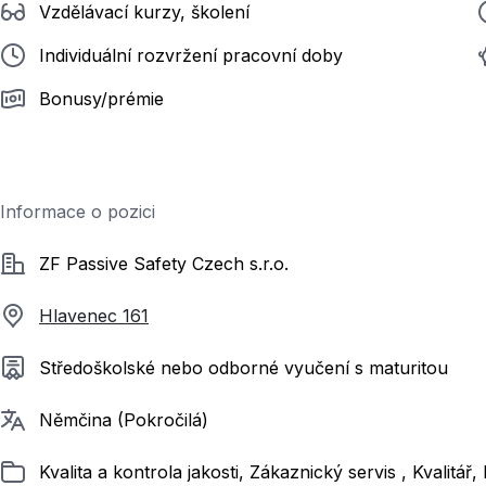
Vzdělávací kurzy, školení
Individuální rozvržení pracovní doby
Bonusy/prémie
Informace o pozici
Společnost
ZF Passive Safety Czech s.r.o.
Hlavenec 161
Požadované vzdělání
Středoškolské nebo odborné vyučení s maturitou
Požadované jazyky
Němčina (Pokročilá)
Zařazeno
Kvalita a kontrola jakosti, Zákaznický servis , Kvalitá