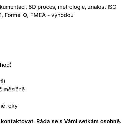
okumentaci, 8D proces, metrologie, znalost ISO
01, Formel Q, FMEA - výhodou
 hod)
ti)
Kč měsíčně
né roky
 kontaktovat. Ráda se s Vámi setkám osobně.