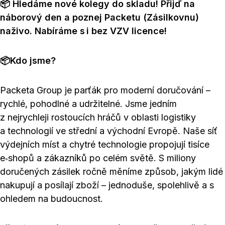
📦 Hledáme nové kolegy do skladu! Přijď na
náborový den a poznej Packetu (Zásilkovnu)
naživo. Nabíráme s i bez VZV licence!
📦Kdo jsme?
Packeta Group je parťák pro moderní doručování –
rychlé, pohodlné a udržitelné. Jsme jedním
z nejrychleji rostoucích hráčů v oblasti logistiky
a technologií ve střední a východní Evropě. Naše síť
výdejních míst a chytré technologie propojují tisíce
e‑shopů a zákazníků po celém světě. S miliony
doručených zásilek ročně měníme způsob, jakým lidé
nakupují a posílají zboží – jednoduše, spolehlivě a s
ohledem na budoucnost.