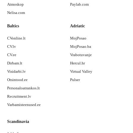
Atmoskop
Paylab.com
Nelisa.com
Baltics
Adriatic
CVonline.lt
MojPosao
CV.lv
MojPosao.ba
CV.ee
Vrabotuvanje
Dirbam.lt
Hercul.hr
Visidarbi.lv
Virtual Valley
Otsintood.ee
Pulser
Personaloatrankos.lt
Recruitment.lv
Varbamisteenused.ee
Scandinavia