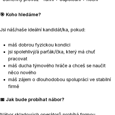
🎯 Koho hledáme?
Jsi náš/naše ideální kandidát/ka, pokud:
máš dobrou fyzickou kondici
jsi spolehlivý/á parťák/čka, který má chuť
pracovat
máš ducha týmového hráče a chceš se naučit
něco nového
máš zájem o dlouhodobou spolupráci ve stabilní
firmě
📅 Jak bude probíhat nábor?
Nábor skladových operátorů probíhá formou