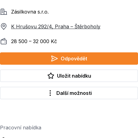
Společnost
Zásilkovna s.r.o.
K Hrušovu 292/4, Praha – Štěrboholy
Plat
28 500 ‍–‍ 32 000 Kč
Odpovědět
Uložit nabídku
Další možnosti
Pracovní nabídka