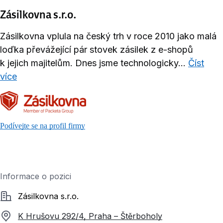
Zásilkovna s.r.o.
Zásilkovna vplula na český trh v roce 2010 jako malá
loďka převážející pár stovek zásilek z e-shopů
k jejich majitelům. Dnes jsme technologicky...
Číst
více
Podívejte se na profil firmy
Informace o pozici
Společnost
Zásilkovna s.r.o.
K Hrušovu 292/4, Praha – Štěrboholy