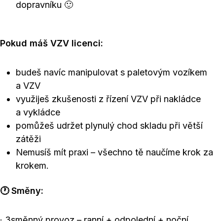
dopravníku 🙂
Pokud máš VZV licenci:
budeš navíc manipulovat s paletovým vozíkem
a VZV
využiješ zkušenosti z řízení VZV při nakládce
a vykládce
pomůžeš udržet plynulý chod skladu při větší
zátěži
Nemusíš mít praxi – všechno tě naučíme krok za
krokem.
🕐 Směny:
· 3směnný provoz – ranní + odpolední + noční