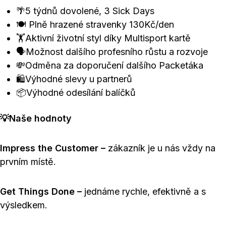
🌴5 týdnů dovolené, 3 Sick Days
🍽️ Plně hrazené stravenky 130Kč/den
🏋️Aktivní životní styl díky Multisport kartě
🗣️Možnost dalšího profesního růstu a rozvoje
💸Odměna za doporučení dalšího Packetáka
🛍️Výhodné slevy u partnerů
📦Výhodné odesílání balíčků
💡Naše hodnoty
Impress the Customer –
zákazník je u nás vždy na
prvním místě.
Get Things Done –
jednáme rychle, efektivně a s
výsledkem.