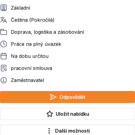
Požadované vzdělání
Základní
Požadované jazyky
Čeština (Pokročilá)
Zařazeno
Doprava, logistika a zásobování
Typ pracovního poměru
Práce na plný úvazek
Délka pracovního poměru
Na dobu určitou
Typ smluvního vztahu
pracovní smlouva
Zadavatel
Zaměstnavatel
Odpovědět
Uložit nabídku
Další možnosti