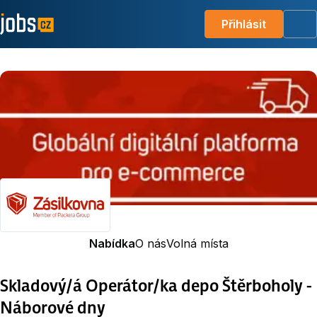
Přihlásit
Me
Nabídka
O nás
Volná místa
Skladový/á Operátor/ka depo Štěrboholy -
Náborové dny