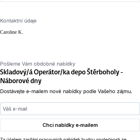
Kontaktní údaje
Caroline K.
Pošleme Vám obdobné nabídky
Skladový/á Operátor/ka depo Štěrboholy -
Náborové dny
Dostávejte e-mailem nové nabídky podle Vašeho zájmu.
Váš e-mail
Chci nabídky e‑mailem
Za účelem zasílání pracovních nabídek budou společnosti ze