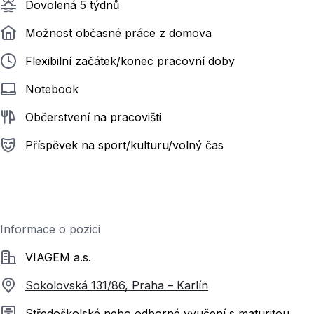
Dovolená 5 týdnů
Možnost občasné práce z domova
Flexibilní začátek/konec pracovní doby
Notebook
Občerstvení na pracovišti
Příspěvek na sport/kulturu/volný čas
Informace o pozici
Společnost
VIAGEM a.s.
Sokolovská 131/86, Praha – Karlín
Požadované vzdělání
Středoškolské nebo odborné vyučení s maturitou