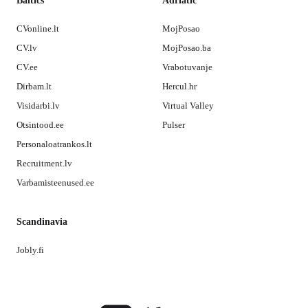
Baltics
Adriatic
CVonline.lt
MojPosao
CV.lv
MojPosao.ba
CV.ee
Vrabotuvanje
Dirbam.lt
Hercul.hr
Visidarbi.lv
Virtual Valley
Otsintood.ee
Pulser
Personaloatrankos.lt
Recruitment.lv
Varbamisteenused.ee
Scandinavia
Jobly.fi