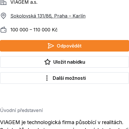
Společnost
VIAGEM a.s.
Sokolovská 131/86, Praha – Karlín
Plat
100 000 ‍–‍ 110 000 Kč
Odpovědět
Uložit nabídku
Další možnosti
Úvodní představení
VIAGEM je technologická firma působící v realitách.