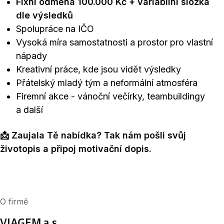
Fixní odměna 100.000 Kč + variabilní složka
dle výsledků
Spolupráce na IČO
Vysoká míra samostatnosti a prostor pro vlastní
nápady
Kreativní práce, kde jsou vidět výsledky
Přátelský mladý tým a neformální atmosféra
Firemní akce - vánoční večírky, teambuildingy
a další
📩 Zaujala Tě nabídka? Tak nám pošli svůj
životopis a připoj motivační dopis.
O firmě
VIAGEM a.s.