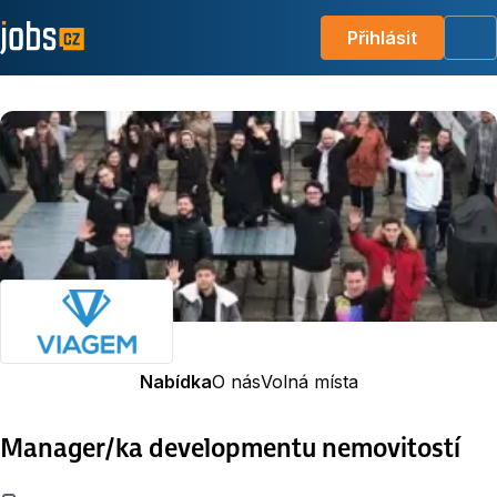
Přihlásit
Me
Nabídka
O nás
Volná místa
Manager/ka developmentu nemovitostí