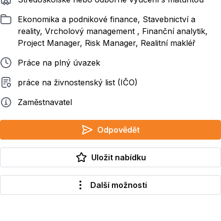
Zařazeno
Ekonomika a podnikové finance, Stavebnictví a
reality, Vrcholový management , Finanční analytik,
Project Manager, Risk Manager, Realitní makléř
Typ pracovního poměru
Práce na plný úvazek
Typ smluvního vztahu
práce na živnostenský list (IČO)
Zadavatel
Zaměstnavatel
Odpovědět
Uložit nabídku
Další možnosti