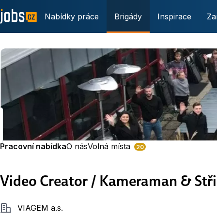
Nabídky práce
Brigády
Inspirace
Za
Pracovní nabídka
O nás
Volná místa
20
Video Creator / Kameraman & Stř
Společnost
VIAGEM a.s.