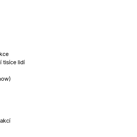
ukce
tisíce lidí
show)
akcí