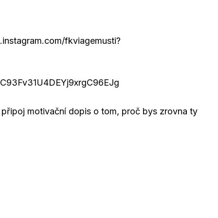
w.instagram.com/fkviagemusti?
l/UC93Fv31U4DEYj9xrgC96EJg
 připoj motivační dopis o tom, proč bys zrovna ty