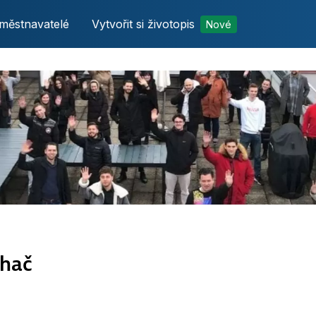
městnavatelé
Vytvořit si životopis
Nové
ihač