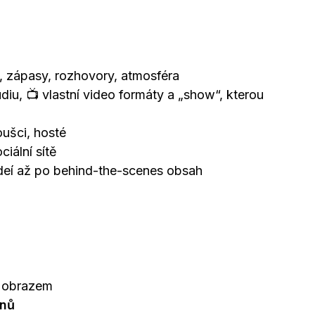
ky, zápasy, rozhovory, atmosféra
diu, 📺 vlastní video formáty a „show“, kterou
ušci, hosté
ciální sítě
ideí až po behind-the-scenes obsah
h obrazem
ínů