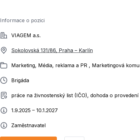
Informace o pozici
Společnost
VIAGEM a.s.
Sokolovská 131/86, Praha – Karlín
Zařazeno
Marketing, Média, reklama a PR , Marketingová komuni
Typ pracovního poměru
Brigáda
Typ smluvního vztahu
práce na živnostenský list (IČO), dohoda o provedení
Typ práce
1.9.2025 – 10.1.2027
Zadavatel
Zaměstnavatel