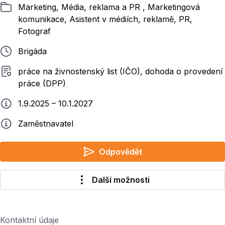
Zařazeno
Marketing, Média, reklama a PR , Marketingová
komunikace, Asistent v médiích, reklamě, PR,
Fotograf
Typ pracovního poměru
Brigáda
Typ smluvního vztahu
práce na živnostenský list (IČO), dohoda o provedení
práce (DPP)
Typ práce
1.9.2025 – 10.1.2027
Zadavatel
Zaměstnavatel
Odpovědět
Další možnosti
Kontaktní údaje