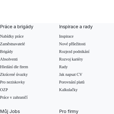
Práce a brigády
Inspirace a rady
Nabídky práce
Inspirace
Zaměstnavatelé
Nové příležitosti
Brigády
Rozjezd podnikání
Absolventi
Rozvoj kariéry
Hledání dle firem
Rady
Zkrácené úvazky
Jak napsat CV
Pro neziskovky
Porovnání platů
OZP
Kalkulačky
Práce v zahraničí
Můj Jobs
Pro firmy