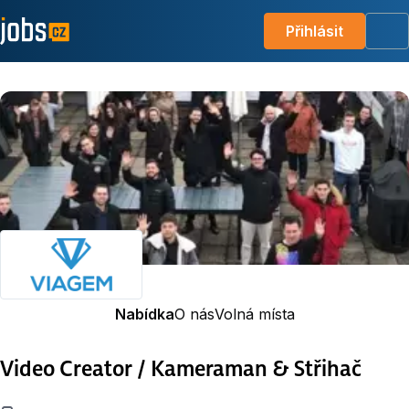
Přihlásit
Me
Nabídka
O nás
Volná místa
Video Creator / Kameraman & Střihač