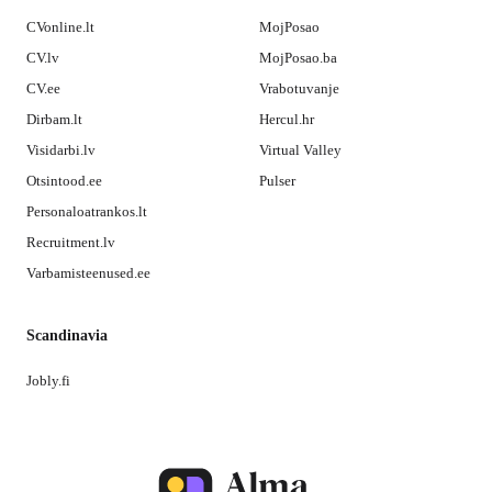
CVonline.lt
MojPosao
CV.lv
MojPosao.ba
CV.ee
Vrabotuvanje
Dirbam.lt
Hercul.hr
Visidarbi.lv
Virtual Valley
Otsintood.ee
Pulser
Personaloatrankos.lt
Recruitment.lv
Varbamisteenused.ee
Scandinavia
Jobly.fi