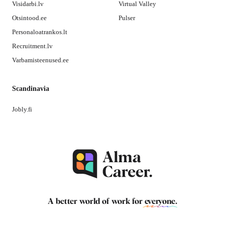
Visidarbi.lv
Virtual Valley
Otsintood.ee
Pulser
Personaloatrankos.lt
Recruitment.lv
Varbamisteenused.ee
Scandinavia
Jobly.fi
A better world of work for
everyone
.