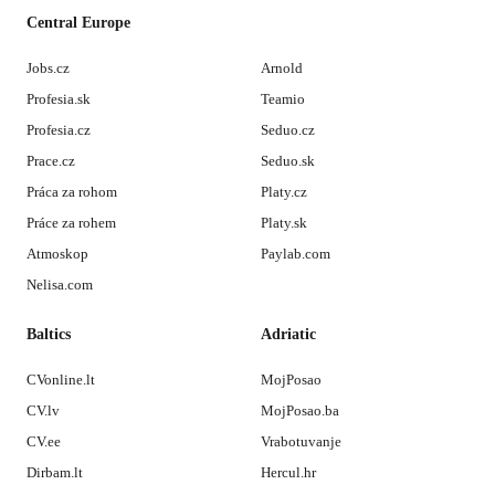
Central Europe
Jobs.cz
Arnold
Profesia.sk
Teamio
Profesia.cz
Seduo.cz
Prace.cz
Seduo.sk
Práca za rohom
Platy.cz
Práce za rohem
Platy.sk
Atmoskop
Paylab.com
Nelisa.com
Baltics
Adriatic
CVonline.lt
MojPosao
CV.lv
MojPosao.ba
CV.ee
Vrabotuvanje
Dirbam.lt
Hercul.hr