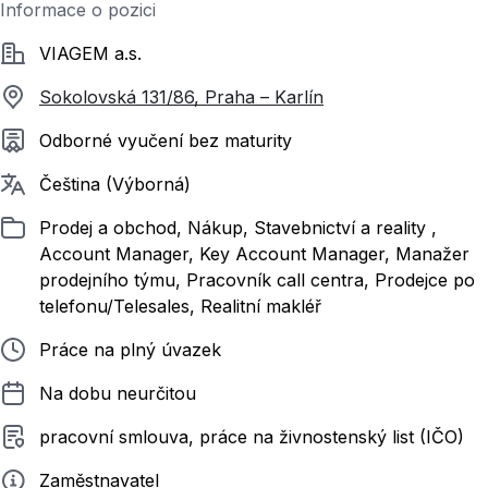
Informace o pozici
Společnost
VIAGEM a.s.
Sokolovská 131/86, Praha – Karlín
Požadované vzdělání
Odborné vyučení bez maturity
Požadované jazyky
Čeština (Výborná)
Zařazeno
Prodej a obchod, Nákup, Stavebnictví a reality ,
Account Manager, Key Account Manager, Manažer
prodejního týmu, Pracovník call centra, Prodejce po
telefonu/Telesales, Realitní makléř
Typ pracovního poměru
Práce na plný úvazek
Délka pracovního poměru
Na dobu neurčitou
Typ smluvního vztahu
pracovní smlouva, práce na živnostenský list (IČO)
Zadavatel
Zaměstnavatel