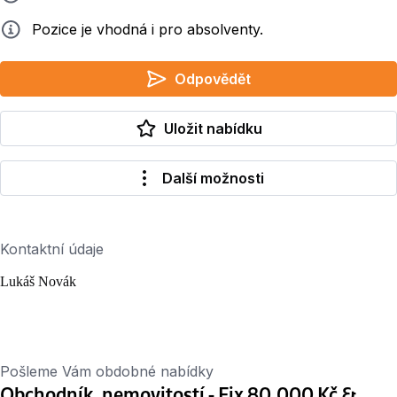
Info
Pozice je vhodná i pro absolventy.
Odpovědět
Uložit nabídku
Další možnosti
Kontaktní údaje
Lukáš Novák
Pošleme Vám obdobné nabídky
Obchodník, nemovitostí - Fix 80.000 Kč &