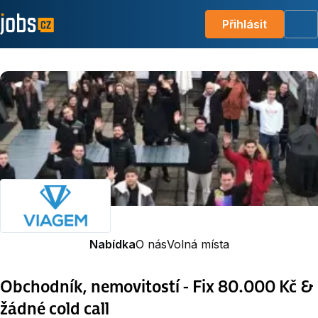
Přihlásit
Me
Nabídka
O nás
Volná místa
Obchodník, nemovitostí - Fix 80.000 Kč &
žádné cold call