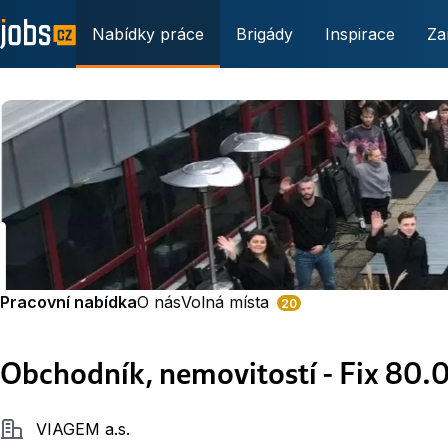
Nabídky práce
Brigády
Inspirace
Za
Pracovní nabídka
O nás
Volná místa
20
Obchodník, nemovitostí - Fix 80.0
Společnost
VIAGEM a.s.