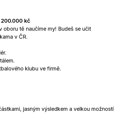
ž 200.000 kč
v oboru tě naučíme my! Budeš se učit
mkama v ČR.
ér.
rtálem.
tbalového klubu ve firmě.
částkami, jasným výsledkem a velkou možností