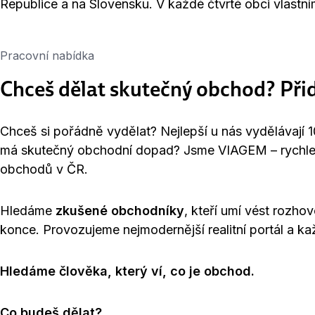
Republice a na Slovensku. V každé čtvrté obci vlast
Pracovní nabídka
Chceš dělat skutečný obchod? Př
Chceš si pořádně vydělat? Nejlepší u nás vydělávají 
má skutečný obchodní dopad? Jsme VIAGEM – rychle ros
obchodů v ČR.
Hledáme
zkušené obchodníky
, kteří umí vést rozho
konce. Provozujeme nejmodernější realitní portál a k
Hledáme člověka, který ví, co je obchod.
Co budeš dělat?