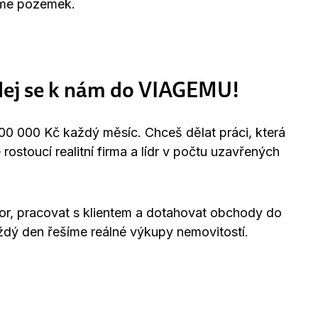
níme pozemek.
idej se k nám do VIAGEMU!
100 000 Kč každý měsíc. Chceš dělat práci, která
toucí realitní firma a lídr v počtu uzavřených
vor, pracovat s klientem a dotahovat obchody do
aždý den řešíme reálné výkupy nemovitostí.