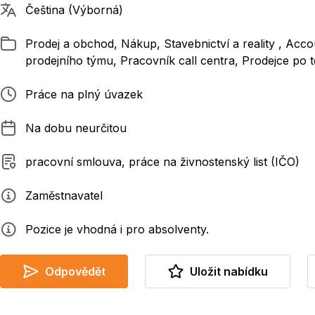
Požadované jazyky
Čeština (Výborná)
Zařazeno
Prodej a obchod, Nákup, Stavebnictví a reality , A
prodejního týmu, Pracovník call centra, Prodejce po t
Typ pracovního poměru
Práce na plný úvazek
Délka pracovního poměru
Na dobu neurčitou
Typ smluvního vztahu
pracovní smlouva, práce na živnostenský list (IČO)
Zadavatel
Zaměstnavatel
Info
Pozice je vhodná i pro absolventy.
Odpovědět
Uložit nabídku