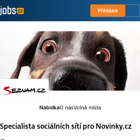
Přihlásit
Me
Nabídka
O nás
Volná místa
Specialista sociálních sítí pro Novinky.cz