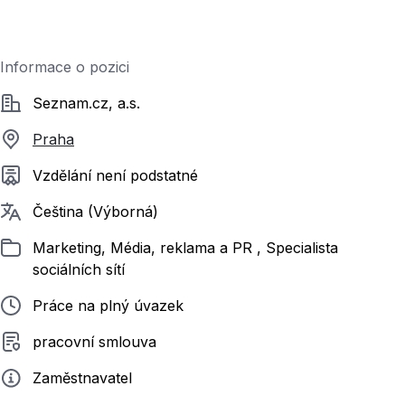
Informace o pozici
Společnost
Seznam.cz, a.s.
Praha
Požadované vzdělání
Vzdělání není podstatné
Požadované jazyky
Čeština (Výborná)
Zařazeno
Marketing, Média, reklama a PR , Specialista
sociálních sítí
Typ pracovního poměru
Práce na plný úvazek
Typ smluvního vztahu
pracovní smlouva
Zadavatel
Zaměstnavatel