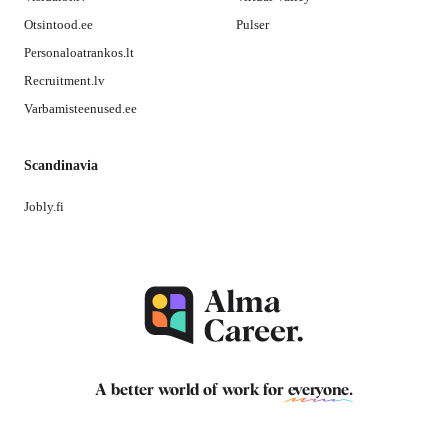
Otsintood.ee
Pulser
Personaloatrankos.lt
Recruitment.lv
Varbamisteenused.ee
Scandinavia
Jobly.fi
A better world of work for
everyone
.