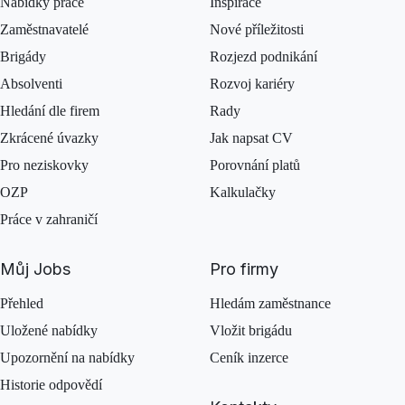
Nabídky práce
Inspirace
Zaměstnavatelé
Nové příležitosti
Brigády
Rozjezd podnikání
Absolventi
Rozvoj kariéry
Hledání dle firem
Rady
Zkrácené úvazky
Jak napsat CV
Pro neziskovky
Porovnání platů
OZP
Kalkulačky
Práce v zahraničí
Můj Jobs
Pro firmy
Přehled
Hledám zaměstnance
Uložené nabídky
Vložit brigádu
Upozornění na nabídky
Ceník inzerce
Historie odpovědí