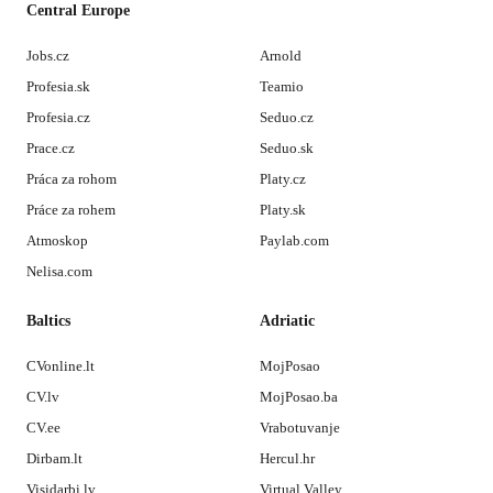
Central Europe
Jobs.cz
Arnold
Profesia.sk
Teamio
Profesia.cz
Seduo.cz
Prace.cz
Seduo.sk
Práca za rohom
Platy.cz
Práce za rohem
Platy.sk
Atmoskop
Paylab.com
Nelisa.com
Baltics
Adriatic
CVonline.lt
MojPosao
CV.lv
MojPosao.ba
CV.ee
Vrabotuvanje
Dirbam.lt
Hercul.hr
Visidarbi.lv
Virtual Valley