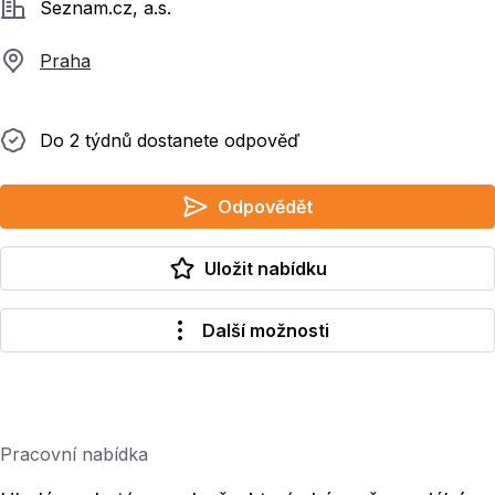
Společnost
Seznam.cz, a.s.
Praha
Do 2 týdnů dostanete odpověď
Do 2 týdnů dostanete odpověď
Odpovědět
Uložit nabídku
Další možnosti
Pracovní nabídka