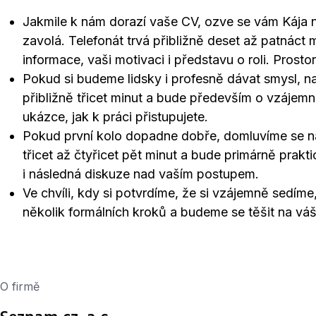
Jakmile k nám dorazí vaše CV, ozve se vám Kája n
zavolá. Telefonát trvá přibližně deset až patnáct 
informace, vaši motivaci i představu o roli. Prosto
Pokud si budeme lidsky i profesně dávat smysl, na
přibližně třicet minut a bude především o vzájemn
ukázce, jak k práci přistupujete.
Pokud první kolo dopadne dobře, domluvíme se n
třicet až čtyřicet pět minut a bude primárně prakt
i následná diskuze nad vaším postupem.
Ve chvíli, kdy si potvrdíme, že si vzájemně sedím
několik formálních kroků a budeme se těšit na váš
O firmě