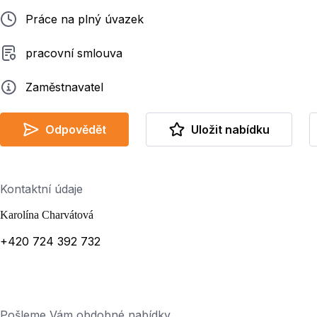
Typ pracovního poměru
Práce na plný úvazek
Typ smluvního vztahu
pracovní smlouva
Zadavatel
Zaměstnavatel
Odpovědět
Uložit nabídku
Kontaktní údaje
Karolína Charvátová
+420 724 392 732
Pošleme Vám obdobné nabídky