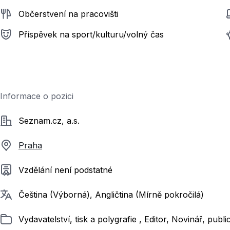
Občerstvení na pracovišti
Příspěvek na sport/kulturu/volný čas
Informace o pozici
Společnost
Seznam.cz, a.s.
Praha
Požadované vzdělání
Vzdělání není podstatné
Požadované jazyky
Čeština (Výborná), Angličtina (Mírně pokročilá)
Zařazeno
Vydavatelství, tisk a polygrafie , Editor, Novinář, publi