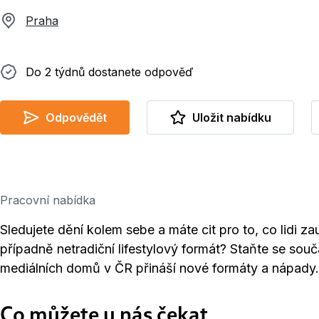
Praha
Do 2 týdnů dostanete odpověď
Do 2 týdnů dostanete odpověď
Odpovědět
Uložit nabídku
Pracovní nabídka
Sledujete dění kolem sebe a máte cit pro to, co lidi z
případně netradiční lifestylový formát? Staňte se souč
mediálních domů v ČR přináší nové formáty a nápady.
Co můžete u nás čekat