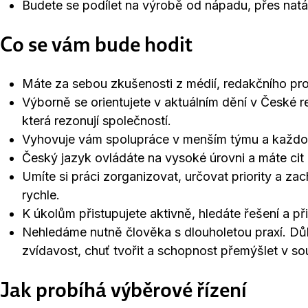
Budete se podílet na výrobě od nápadu, přes natá
Co se vám bude hodit
Máte za sebou zkušenosti z médií, redakčního pr
Výborně se orientujete v aktuálním dění v České re
která rezonují společností.
Vyhovuje vám spolupráce v menším týmu a každod
Český jazyk ovládáte na vysoké úrovni a máte cit p
Umíte si práci zorganizovat, určovat priority a zac
rychle.
K úkolům přistupujete aktivně, hledáte řešení a př
Nehledáme nutně člověka s dlouholetou praxí. Důle
zvídavost, chuť tvořit a schopnost přemýšlet v so
Jak probíhá výběrové řízení