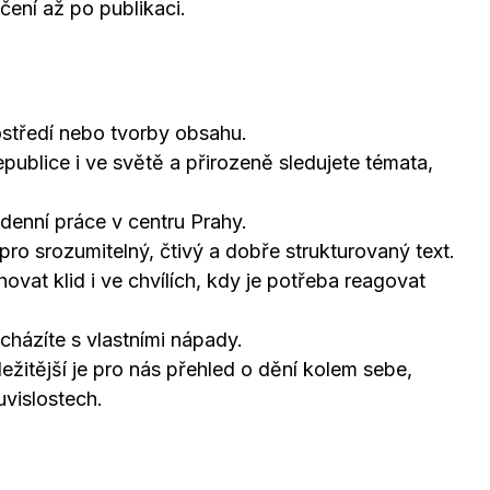
čení až po publikaci.
ostředí nebo tvorby obsahu.
publice i ve světě a přirozeně sledujete témata,
enní práce v centru Prahy.
ro srozumitelný, čtivý a dobře strukturovaný text.
hovat klid i ve chvílích, kdy je potřeba reagovat
icházíte s vlastními nápady.
žitější je pro nás přehled o dění kolem sebe,
uvislostech.