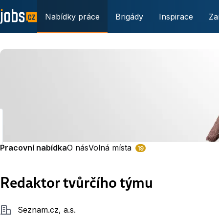
Nabídky práce
Brigády
Inspirace
Za
Pracovní nabídka
O nás
Volná místa
19
Redaktor tvůrčího týmu
Společnost
Seznam.cz, a.s.