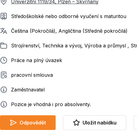
Univerzitní 1119/34, Plzeň – Skvrňany
Požadované vzdělání
Středoškolské nebo odborné vyučení s maturitou
Požadované jazyky
Čeština (Pokročilá), Angličtina (Středně pokročilá)
Zařazeno
Strojírenství, Technika a vývoj, Výroba a průmysl , St
Typ pracovního poměru
Práce na plný úvazek
Typ smluvního vztahu
pracovní smlouva
Zadavatel
Zaměstnavatel
Info
Pozice je vhodná i pro absolventy.
Odpovědět
Uložit nabídku