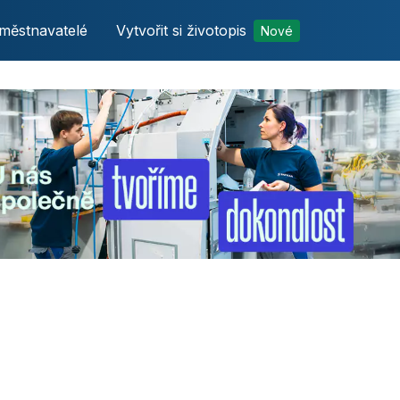
městnavatelé
Vytvořit si životopis
Nové