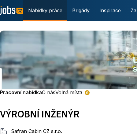
Nabídky práce
Brigády
Inspirace
Za
Pracovní nabídka
O nás
Volná místa
9
VÝROBNÍ INŽENÝR
Společnost
Safran Cabin CZ s.r.o.