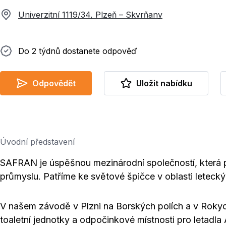
Univerzitní 1119/34, Plzeň – Skvrňany
Do 2 týdnů dostanete odpověď
Do 2 týdnů dostanete odpověď
Odpovědět
Uložit nabídku
Úvodní představení
SAFRAN je úspěšnou mezinárodní společností, která
průmyslu. Patříme ke světové špičce v oblasti letecký
V našem závodě v Plzni na Borských polích a v Roky
toaletní jednotky a odpočinkové místnosti pro letadl