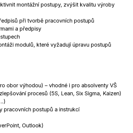
tivnit montážní postupy, zvýšit kvalitu výroby
ředpisů při tvorbě pracovních postupů
ormami a předpisy
ostupech
ontáži modulů, které vyžadují úpravu postupů
ktro obor výhodou) – vhodné i pro absolventy VŠ
zlepšování procesů (5S, Lean, Six Sigma, Kaizen)
..)
y pracovních postupů a instrukcí
erPoint, Outlook)