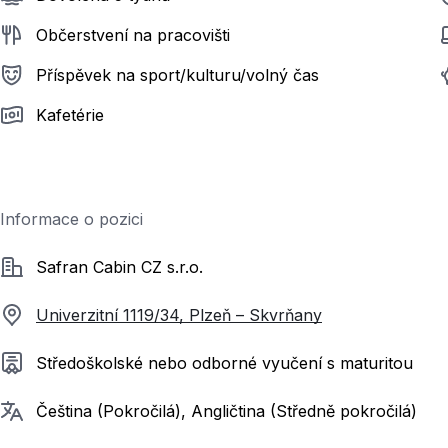
Občerstvení na pracovišti
Příspěvek na sport/kulturu/volný čas
Kafetérie
Informace o pozici
Společnost
Safran Cabin CZ s.r.o.
Univerzitní 1119/34, Plzeň – Skvrňany
Požadované vzdělání
Středoškolské nebo odborné vyučení s maturitou
Požadované jazyky
Čeština (Pokročilá), Angličtina (Středně pokročilá)