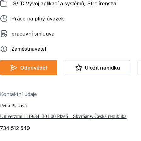
Zařazeno
IS/IT: Vývoj aplikací a systémů, Strojírenství
Typ pracovního poměru
Práce na plný úvazek
Typ smluvního vztahu
pracovní smlouva
Zadavatel
Zaměstnavatel
Odpovědět
Uložit nabídku
Kontaktní údaje
Petra Plasová
Univerzitní 1119/34, 301 00 Plzeň – Skvrňany, Česká republika
734 512 549