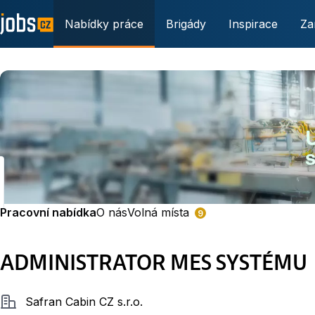
Nabídky práce
Brigády
Inspirace
Za
Pracovní nabídka
O nás
Volná místa
9
ADMINISTRATOR MES SYSTÉMU
Společnost
Safran Cabin CZ s.r.o.