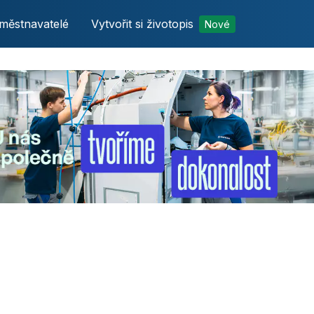
městnavatelé
Vytvořit si životopis
Nové