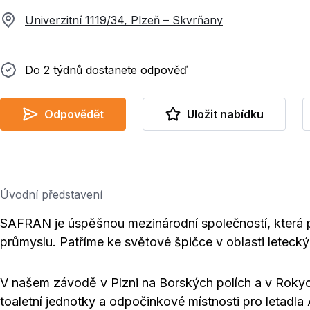
Univerzitní 1119/34, Plzeň – Skvrňany
Do 2 týdnů dostanete odpověď
Do 2 týdnů dostanete odpověď
Odpovědět
Uložit nabídku
Úvodní představení
SAFRAN je úspěšnou mezinárodní společností, která
průmyslu. Patříme ke světové špičce v oblasti letecký
V našem závodě v Plzni na Borských polích a v Roky
toaletní jednotky a odpočinkové místnosti pro letadl