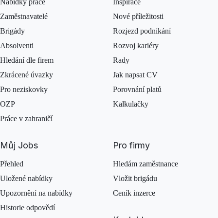
Nabídky práce
Inspirace
Zaměstnavatelé
Nové příležitosti
Brigády
Rozjezd podnikání
Absolventi
Rozvoj kariéry
Hledání dle firem
Rady
Zkrácené úvazky
Jak napsat CV
Pro neziskovky
Porovnání platů
OZP
Kalkulačky
Práce v zahraničí
Můj Jobs
Pro firmy
Přehled
Hledám zaměstnance
Uložené nabídky
Vložit brigádu
Upozornění na nabídky
Ceník inzerce
Historie odpovědí