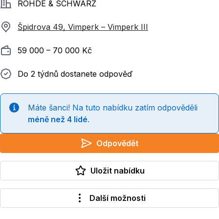
Společnost
ROHDE & SCHWARZ
Špidrova 49, Vimperk – Vimperk III
Plat
59 000 ‍–‍ 70 000 Kč
Do 2 týdnů dostanete odpověď
Do 2 týdnů dostanete odpověď
Máte šanci! Na tuto nabídku zatím odpověděli
méně než 4 lidé
.
Odpovědět
Uložit nabídku
Další možnosti