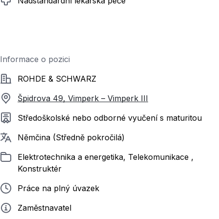
Nadstandardní lékařská péče
Informace o pozici
Společnost
ROHDE & SCHWARZ
Špidrova 49, Vimperk – Vimperk III
Požadované vzdělání
Středoškolské nebo odborné vyučení s maturitou
Požadované jazyky
Němčina (Středně pokročilá)
Zařazeno
Elektrotechnika a energetika, Telekomunikace ,
Konstruktér
Typ pracovního poměru
Práce na plný úvazek
Zadavatel
Zaměstnavatel