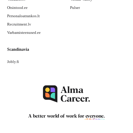
Otsintood.ee
Pulser
Personaloatrankos.lt
Recruitment.lv
Varbamisteenused.ee
Scandinavia
Jobly.fi
A better world of work for
everyone
.