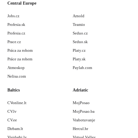
Central Europe
Jobs.cz
Arnold
Profesia.sk
Teamio
Profesia.cz
Seduo.cz
Prace.cz
Seduo.sk
Práca za rohom
Platy.cz
Práce za rohem
Platy.sk
Atmoskop
Paylab.com
Nelisa.com
Baltics
Adriatic
CVonline.lt
MojPosao
CV.lv
MojPosao.ba
CV.ee
Vrabotuvanje
Dirbam.lt
Hercul.hr
Visidarbi.lv
Virtual Valley