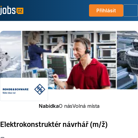
Přihlásit
Me
Nabídka
O nás
Volná místa
Elektrokonstruktér návrhář (m/ž)