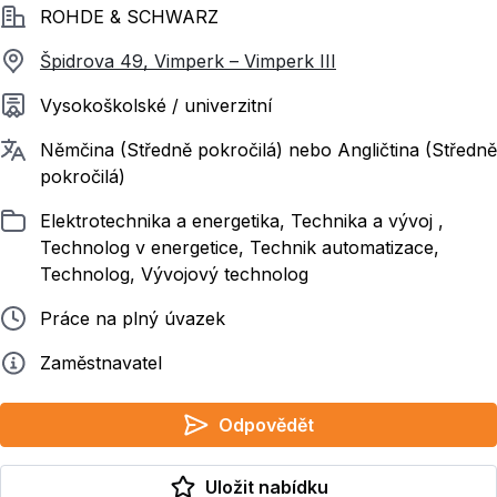
Společnost
ROHDE & SCHWARZ
Špidrova 49, Vimperk – Vimperk III
Požadované vzdělání
Vysokoškolské / univerzitní
Požadované jazyky
Němčina (Středně pokročilá) nebo Angličtina (Středně
pokročilá)
Zařazeno
Elektrotechnika a energetika, Technika a vývoj ,
Technolog v energetice, Technik automatizace,
Technolog, Vývojový technolog
Typ pracovního poměru
Práce na plný úvazek
Zadavatel
Zaměstnavatel
Odpovědět
Uložit nabídku