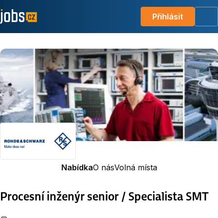
Přihlásit
Me
Nabídka
O nás
Volná místa
Procesní inženýr senior / Specialista SMT