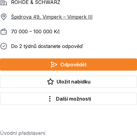
Společnost
ROHDE & SCHWARZ
Špidrova 49, Vimperk – Vimperk III
Plat
70 000 ‍–‍ 100 000 Kč
Do 2 týdnů dostanete odpověď
Do 2 týdnů dostanete odpověď
Odpovědět
Uložit nabídku
Další možnosti
Úvodní představení