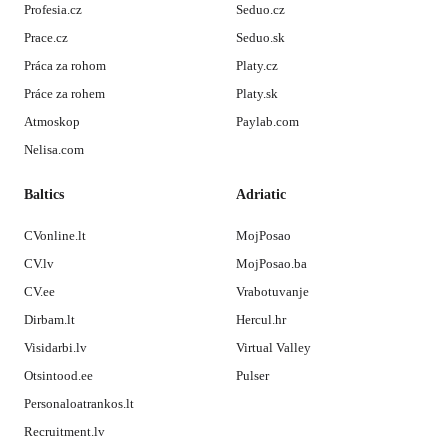
Profesia.cz
Seduo.cz
Prace.cz
Seduo.sk
Práca za rohom
Platy.cz
Práce za rohem
Platy.sk
Atmoskop
Paylab.com
Nelisa.com
Baltics
Adriatic
CVonline.lt
MojPosao
CV.lv
MojPosao.ba
CV.ee
Vrabotuvanje
Dirbam.lt
Hercul.hr
Visidarbi.lv
Virtual Valley
Otsintood.ee
Pulser
Personaloatrankos.lt
Recruitment.lv