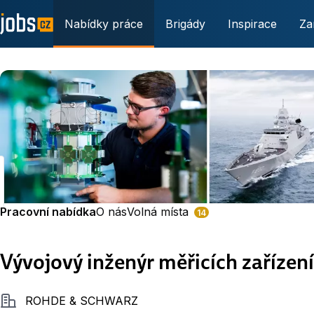
Nabídky práce
Brigády
Inspirace
Za
Pracovní nabídka
O nás
Volná místa
14
Vývojový inženýr měřicích zařízen
Společnost
ROHDE & SCHWARZ