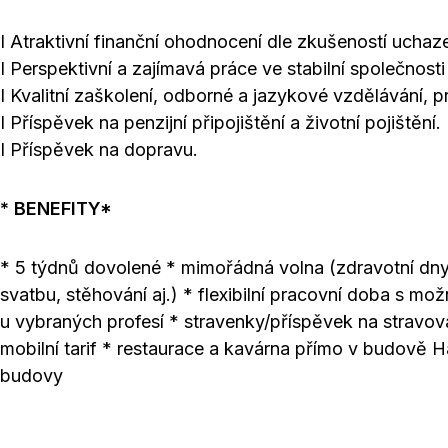
I Atraktivní finanční ohodnocení dle zkušeností uchaz
I Perspektivní a zajímavá práce ve stabilní společnosti
I Kvalitní zaškolení, odborné a jazykové vzdělávání, p
I Příspěvek na penzijní připojištění a životní pojištění.
I Příspěvek na dopravu.
* BENEFITY*
* 5 týdnů dovolené * mimořádná volna (zdravotní dny,
svatbu, stěhování aj.) * flexibilní pracovní doba s m
u vybraných profesí * stravenky/příspěvek na stravová
mobilní tarif * restaurace a kavárna přímo v budově 
budovy