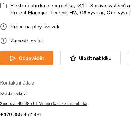
Zařazeno
Elektrotechnika a energetika, IS/IT: Správa systémů a 
Project Manager, Technik HW, C# vývojář, C++ vývoj
Typ pracovního poměru
Práce na plný úvazek
Zadavatel
Zaměstnavatel
Odpovědět
Uložit nabídku
Kontaktní údaje
Eva Janečková
Špidrova 49, 385 01 Vimperk, Česká republika
+420 388 452 481