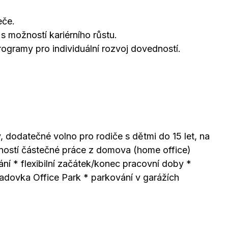
eče.
 s možností kariérního růstu.
rogramy pro individuální rozvoj dovedností.
 dodatečné volno pro rodiče s dětmi do 15 let, na
ožností částečné práce z domova (home office)
ní * flexibilní začátek/konec pracovní doby *
Hadovka Office Park * parkování v garážích