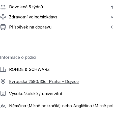
Dovolená 5 týdnů
Zdravotní volno/sickdays
Příspěvek na dopravu
Informace o pozici
Společnost
ROHDE & SCHWARZ
Evropská 2590/33c, Praha – Dejvice
Požadované vzdělání
Vysokoškolské / univerzitní
Požadované jazyky
Němčina (Mírně pokročilá) nebo Angličtina (Mírně pok