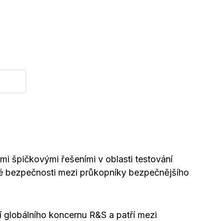
i špičkovými řešeními v oblasti testování
cké bezpečnosti mezi průkopníky bezpečnějšího
globálního koncernu R&S a patří mezi