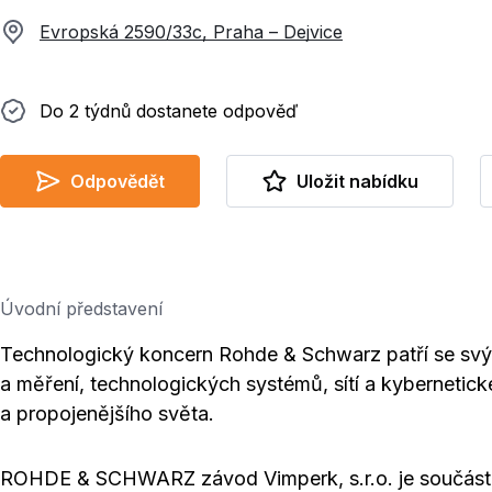
Evropská 2590/33c, Praha – Dejvice
Do 2 týdnů dostanete odpověď
Do 2 týdnů dostanete odpověď
Odpovědět
Uložit nabídku
Úvodní představení
Technologický koncern Rohde & Schwarz patří se svým
a měření, technologických systémů, sítí a kyberneti
a propojenějšího světa.
ROHDE & SCHWARZ závod Vimperk, s.r.o. je součástí 