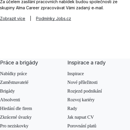
Za účelem zasílání pracovních nabídek budou společnosti ze
skupiny Alma Career zpracovávat Vámi zadaný e‑mail.
Zobrazit více
|
Podmínky Jobs.cz
Práce a brigády
Inspirace a rady
Nabídky práce
Inspirace
Zaměstnavatelé
Nové příležitosti
Brigády
Rozjezd podnikání
Absolventi
Rozvoj kariéry
Hledání dle firem
Rady
Zkrácené úvazky
Jak napsat CV
Pro neziskovky
Porovnání platů