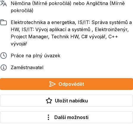
Požadované jazyky
Němčina (Mírně pokročilá) nebo Angličtina (Mírně
pokročilá)
Zařazeno
Elektrotechnika a energetika, IS/IT: Správa systémů a
HW, IS/IT: Vývoj aplikací a systémů , Elektroinženýr,
Project Manager, Technik HW, C# vývojář, C++
vývojář
Typ pracovního poměru
Práce na plný úvazek
Zadavatel
Zaměstnavatel
Odpovědět
Uložit nabídku
Další možnosti