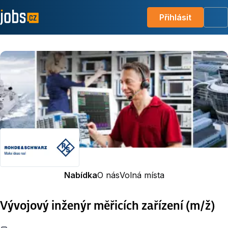
Přihlásit
Me
Nabídka
O nás
Volná místa
Vývojový inženýr měřicích zařízení (m/ž)