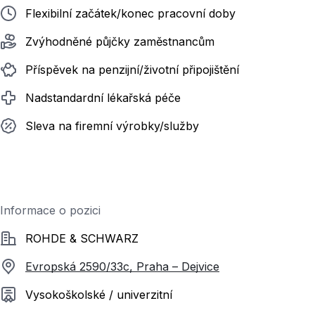
Flexibilní začátek/konec pracovní doby
Zvýhodněné půjčky zaměstnancům
Příspěvek na penzijní/životní připojištění
Nadstandardní lékařská péče
Sleva na firemní výrobky/služby
Informace o pozici
Společnost
ROHDE & SCHWARZ
Evropská 2590/33c, Praha – Dejvice
Požadované vzdělání
Vysokoškolské / univerzitní