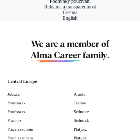
Podmínky používání
Reklama a transparentnost
Čeština
English
We are a member of
Alma Career
family.
Central Europe
Jobs.cz
Arnold
Profesia.sk
Teamio
Profesia.cz
Seduo.cz
Prace.cz
Seduo.sk
Práca za rohom
Platy.cz
Práce za rohem
Platy.sk