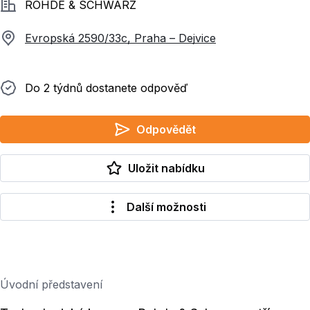
Společnost
ROHDE & SCHWARZ
Evropská 2590/33c, Praha – Dejvice
Do 2 týdnů dostanete odpověď
Do 2 týdnů dostanete odpověď
Odpovědět
Uložit nabídku
Další možnosti
Úvodní představení