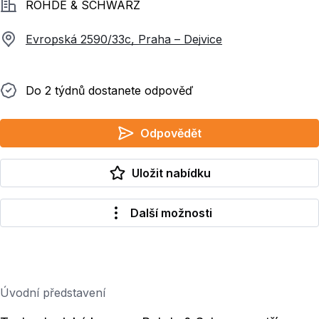
Společnost
ROHDE & SCHWARZ
Evropská 2590/33c, Praha – Dejvice
Do 2 týdnů dostanete odpověď
Do 2 týdnů dostanete odpověď
Odpovědět
Uložit nabídku
Další možnosti
Úvodní představení