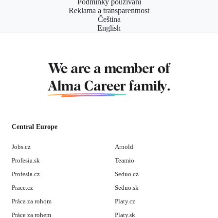
Podmínky používání
Reklama a transparentnost
Čeština
English
We are a member of
Alma Career
family.
Central Europe
Jobs.cz
Arnold
Profesia.sk
Teamio
Profesia.cz
Seduo.cz
Prace.cz
Seduo.sk
Práca za rohom
Platy.cz
Práce za rohem
Platy.sk