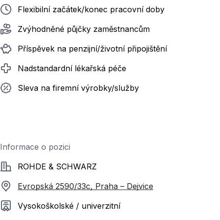
Flexibilní začátek/konec pracovní doby
Zvýhodněné půjčky zaměstnancům
Příspěvek na penzijní/životní připojištění
Nadstandardní lékařská péče
Sleva na firemní výrobky/služby
Informace o pozici
Společnost
ROHDE & SCHWARZ
Evropská 2590/33c, Praha – Dejvice
Požadované vzdělání
Vysokoškolské / univerzitní