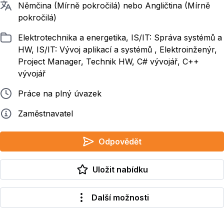
Požadované jazyky
Němčina (Mírně pokročilá) nebo Angličtina (Mírně
pokročilá)
Zařazeno
Elektrotechnika a energetika, IS/IT: Správa systémů a
HW, IS/IT: Vývoj aplikací a systémů , Elektroinženýr,
Project Manager, Technik HW, C# vývojář, C++
vývojář
Typ pracovního poměru
Práce na plný úvazek
Zadavatel
Zaměstnavatel
Odpovědět
Uložit nabídku
Další možnosti