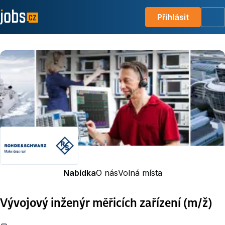
Přihlásit
Me
Nabídka
O nás
Volná místa
Vývojový inženýr měřicích zařízení (m/ž)