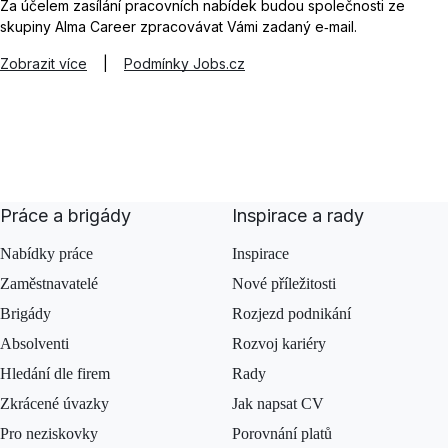
Za účelem zasílání pracovních nabídek budou společnosti ze
skupiny Alma Career zpracovávat Vámi zadaný e‑mail.
Zobrazit více
|
Podmínky Jobs.cz
Práce a brigády
Inspirace a rady
Nabídky práce
Inspirace
Zaměstnavatelé
Nové příležitosti
Brigády
Rozjezd podnikání
Absolventi
Rozvoj kariéry
Hledání dle firem
Rady
Zkrácené úvazky
Jak napsat CV
Pro neziskovky
Porovnání platů