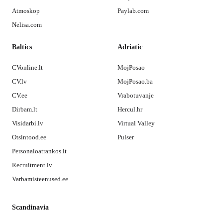
Atmoskop
Paylab.com
Nelisa.com
Baltics
Adriatic
CVonline.lt
MojPosao
CV.lv
MojPosao.ba
CV.ee
Vrabotuvanje
Dirbam.lt
Hercul.hr
Visidarbi.lv
Virtual Valley
Otsintood.ee
Pulser
Personaloatrankos.lt
Recruitment.lv
Varbamisteenused.ee
Scandinavia