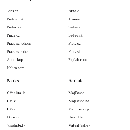
Jobs.cz
Arnold
Profesia.sk
Teamio
Profesia.cz
Seduo.cz
Prace.cz
Seduo.sk
Práca za rohom
Platy.cz
Práce za rohem
Platy.sk
Atmoskop
Paylab.com
Nelisa.com
Baltics
Adriatic
CVonline.lt
MojPosao
CV.lv
MojPosao.ba
CV.ee
Vrabotuvanje
Dirbam.lt
Hercul.hr
Visidarbi.lv
Virtual Valley