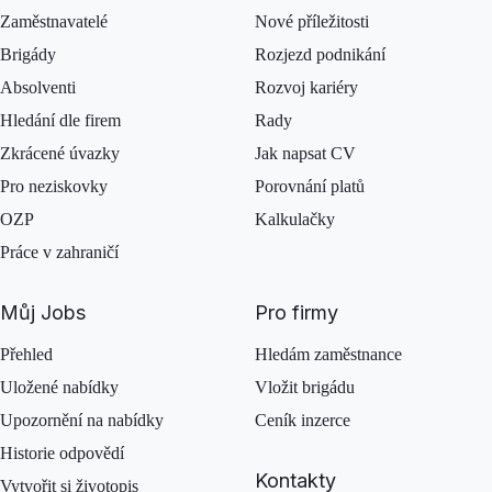
Zaměstnavatelé
Nové příležitosti
Brigády
Rozjezd podnikání
Absolventi
Rozvoj kariéry
Hledání dle firem
Rady
Zkrácené úvazky
Jak napsat CV
Pro neziskovky
Porovnání platů
OZP
Kalkulačky
Práce v zahraničí
Můj Jobs
Pro firmy
Přehled
Hledám zaměstnance
Uložené nabídky
Vložit brigádu
Upozornění na nabídky
Ceník inzerce
Historie odpovědí
Kontakty
Vytvořit si životopis