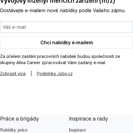
Vývojový inženýr měřicích zařízení (m/ž)
Dostávejte e-mailem nové nabídky podle Vašeho zájmu.
Váš e-mail
Chci nabídky e‑mailem
Za účelem zasílání pracovních nabídek budou společnosti ze
skupiny Alma Career zpracovávat Vámi zadaný e‑mail.
Zobrazit více
|
Podmínky Jobs.cz
Práce a brigády
Inspirace a rady
Nabídky práce
Inspirace