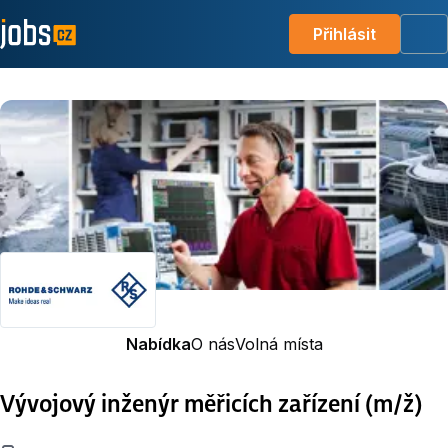
Přihlásit
Me
Nabídka
O nás
Volná místa
Vývojový inženýr měřicích zařízení (m/ž)