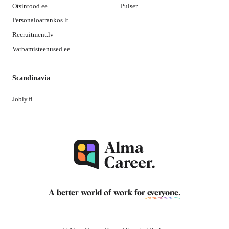
Otsintood.ee
Pulser
Personaloatrankos.lt
Recruitment.lv
Varbamisteenused.ee
Scandinavia
Jobly.fi
A better world of work for
everyone
.