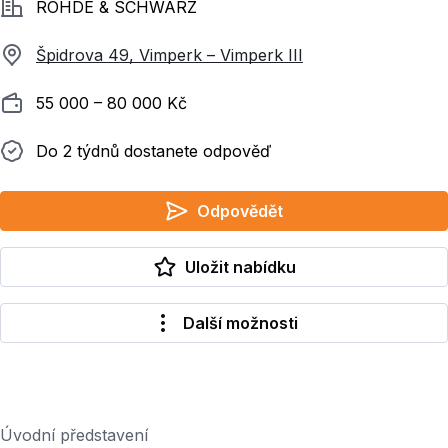
Společnost
ROHDE & SCHWARZ
Špidrova 49, Vimperk – Vimperk III
Plat
55 000 ‍–‍ 80 000 Kč
Do 2 týdnů dostanete odpověď
Do 2 týdnů dostanete odpověď
Odpovědět
Uložit nabídku
Další možnosti
Úvodní představení