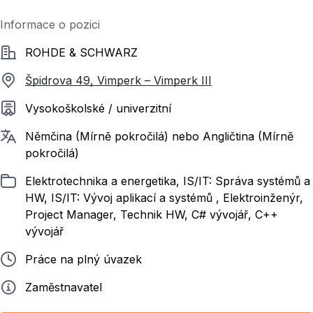
Informace o pozici
Společnost
ROHDE & SCHWARZ
Špidrova 49, Vimperk – Vimperk III
Požadované vzdělání
Vysokoškolské / univerzitní
Požadované jazyky
Němčina (Mírně pokročilá) nebo Angličtina (Mírně
pokročilá)
Zařazeno
Elektrotechnika a energetika, IS/IT: Správa systémů a
HW, IS/IT: Vývoj aplikací a systémů , Elektroinženýr,
Project Manager, Technik HW, C# vývojář, C++
vývojář
Typ pracovního poměru
Práce na plný úvazek
Zadavatel
Zaměstnavatel