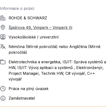
Informace o pozici
Společnost
ROHDE & SCHWARZ
Špidrova 49, Vimperk – Vimperk III
Požadované vzdělání
Vysokoškolské / univerzitní
Požadované jazyky
Němčina (Mírně pokročilá) nebo Angličtina (Mírně
pokročilá)
Zařazeno
Elektrotechnika a energetika, IS/IT: Správa systémů a
HW, IS/IT: Vývoj aplikací a systémů , Elektroinženýr,
Project Manager, Technik HW, C# vývojář, C++
vývojář
Typ pracovního poměru
Práce na plný úvazek
Zadavatel
Zaměstnavatel