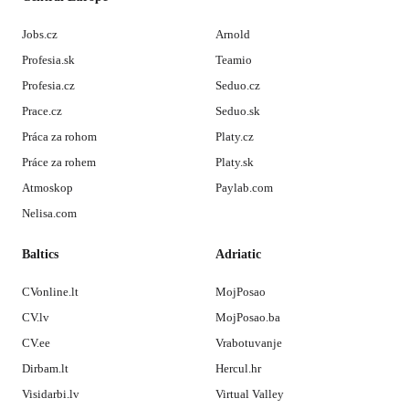
Jobs.cz
Arnold
Profesia.sk
Teamio
Profesia.cz
Seduo.cz
Prace.cz
Seduo.sk
Práca za rohom
Platy.cz
Práce za rohem
Platy.sk
Atmoskop
Paylab.com
Nelisa.com
Baltics
Adriatic
CVonline.lt
MojPosao
CV.lv
MojPosao.ba
CV.ee
Vrabotuvanje
Dirbam.lt
Hercul.hr
Visidarbi.lv
Virtual Valley