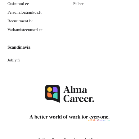
Otsintood.ee
Pulser
Personaloatrankos.lt
Recruitment.lv
Varbamisteenused.ee
Scandinavia
Jobly.fi
A better world of work for
everyone
.