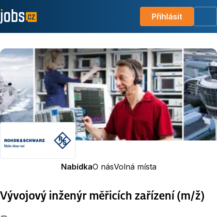
Přihlásit
Me
Nabídka
O nás
Volná místa
Vývojový inženýr měřicích zařízení (m/ž)