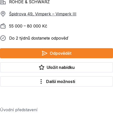
Společnost
ROHDE & SCHWARZ
Špidrova 49, Vimperk – Vimperk III
Plat
55 000 ‍–‍ 80 000 Kč
Do 2 týdnů dostanete odpověď
Do 2 týdnů dostanete odpověď
Odpovědět
Uložit nabídku
Další možnosti
Úvodní představení