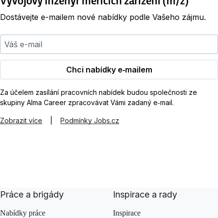
Vývojový inženýr měřicích zařízení (m/ž)
Dostávejte e-mailem nové nabídky podle Vašeho zájmu.
Váš e-mail
Chci nabídky e‑mailem
Za účelem zasílání pracovních nabídek budou společnosti ze
skupiny Alma Career zpracovávat Vámi zadaný e‑mail.
Zobrazit více
|
Podmínky Jobs.cz
Práce a brigády
Inspirace a rady
Nabídky práce
Inspirace