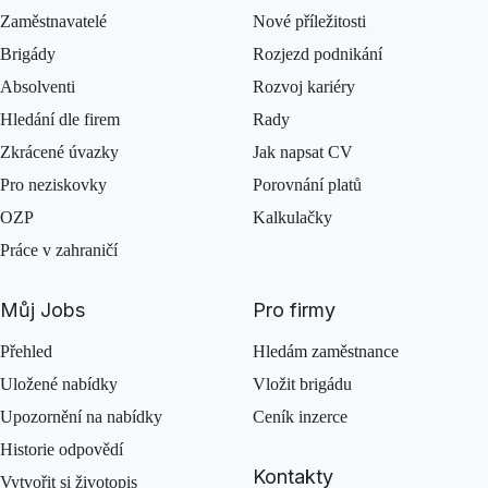
Zaměstnavatelé
Nové příležitosti
Brigády
Rozjezd podnikání
Absolventi
Rozvoj kariéry
Hledání dle firem
Rady
Zkrácené úvazky
Jak napsat CV
Pro neziskovky
Porovnání platů
OZP
Kalkulačky
Práce v zahraničí
Můj Jobs
Pro firmy
Přehled
Hledám zaměstnance
Uložené nabídky
Vložit brigádu
Upozornění na nabídky
Ceník inzerce
Historie odpovědí
Kontakty
Vytvořit si životopis