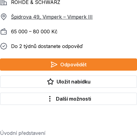
Společnost
ROHDE & SCHWARZ
Špidrova 49, Vimperk – Vimperk III
Plat
65 000 ‍–‍ 80 000 Kč
Do 2 týdnů dostanete odpověď
Do 2 týdnů dostanete odpověď
Odpovědět
Uložit nabídku
Další možnosti
Úvodní představení