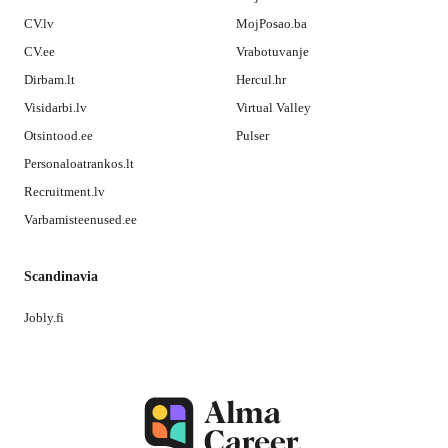
CV.lv
MojPosao.ba
CV.ee
Vrabotuvanje
Dirbam.lt
Hercul.hr
Visidarbi.lv
Virtual Valley
Otsintood.ee
Pulser
Personaloatrankos.lt
Recruitment.lv
Varbamisteenused.ee
Scandinavia
Jobly.fi