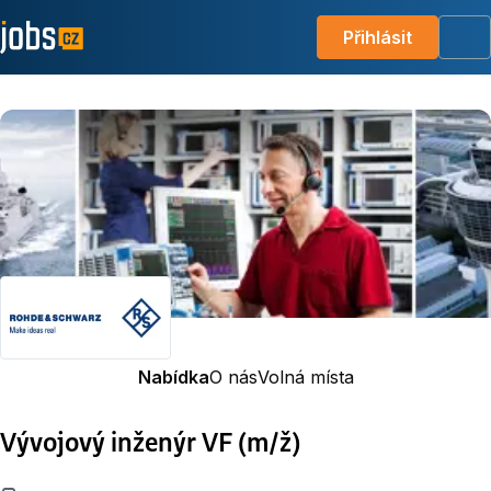
Přihlásit
Me
Nabídka
O nás
Volná místa
Vývojový inženýr VF (m/ž)