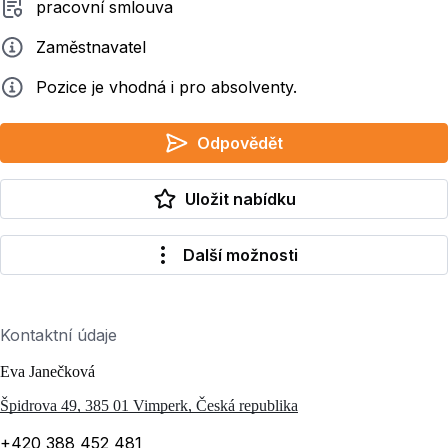
Typ smluvního vztahu
pracovní smlouva
Zadavatel
Zaměstnavatel
Info
Pozice je vhodná i pro absolventy.
Odpovědět
Uložit nabídku
Další možnosti
Kontaktní údaje
Eva Janečková
Špidrova 49, 385 01 Vimperk, Česká republika
+420 388 452 481