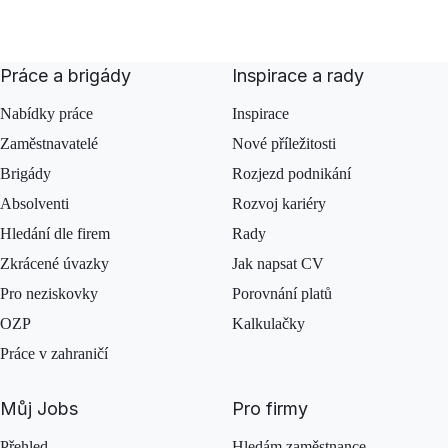
Práce a brigády
Inspirace a rady
Nabídky práce
Inspirace
Zaměstnavatelé
Nové příležitosti
Brigády
Rozjezd podnikání
Absolventi
Rozvoj kariéry
Hledání dle firem
Rady
Zkrácené úvazky
Jak napsat CV
Pro neziskovky
Porovnání platů
OZP
Kalkulačky
Práce v zahraničí
Můj Jobs
Pro firmy
Přehled
Hledám zaměstnance