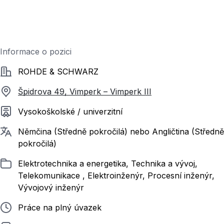
Informace o pozici
Společnost
ROHDE & SCHWARZ
Špidrova 49, Vimperk – Vimperk III
Požadované vzdělání
Vysokoškolské / univerzitní
Požadované jazyky
Němčina (Středně pokročilá) nebo Angličtina (Středně
pokročilá)
Zařazeno
Elektrotechnika a energetika, Technika a vývoj,
Telekomunikace , Elektroinženýr, Procesní inženýr,
Vývojový inženýr
Typ pracovního poměru
Práce na plný úvazek