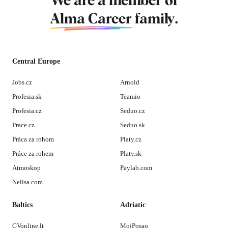
We are a member of
Alma Career
family.
Central Europe
Jobs.cz
Arnold
Profesia.sk
Teamio
Profesia.cz
Seduo.cz
Prace.cz
Seduo.sk
Práca za rohom
Platy.cz
Práce za rohem
Platy.sk
Atmoskop
Paylab.com
Nelisa.com
Baltics
Adriatic
CVonline.lt
MojPosao