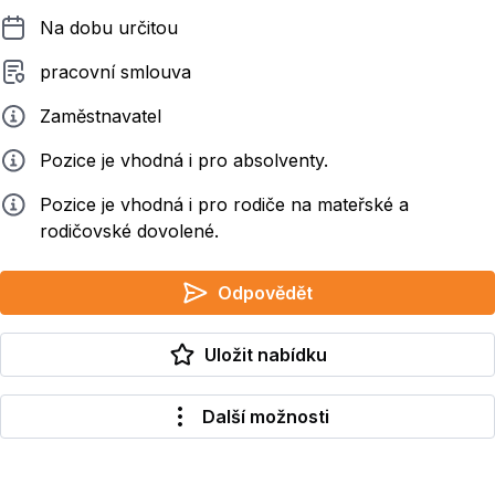
Délka pracovního poměru
Na dobu určitou
Typ smluvního vztahu
pracovní smlouva
Zadavatel
Zaměstnavatel
Info
Pozice je vhodná i pro absolventy.
Info
Pozice je vhodná i pro rodiče na mateřské a
rodičovské dovolené.
Odpovědět
Uložit nabídku
Další možnosti