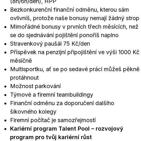
(8h/6h/den), HPP
Bezkonkurenční finanční odměnu, kterou sám
ovlivníš, protože naše bonusy nemají žádný strop
Mimořádné bonusy v prvních třech měsících, než
se do sjednávání pojištění ponoříš naplno
Stravenkový paušál 75 Kč/den
Příspěvek na penzijní připojištění ve výši 1000 Kč
měsíčně
Multisportku, ať se po sedavé práci můžeš pěkně
protáhnout
Možnost parkování
Týmové a firemní teambuildingy
Finanční odměnu za doporučení dalšího
šikovného kolegy
Firemní počítač je samozřejmostí
Kariérní program Talent Pool – rozvojový
program pro tvůj kariérní růst