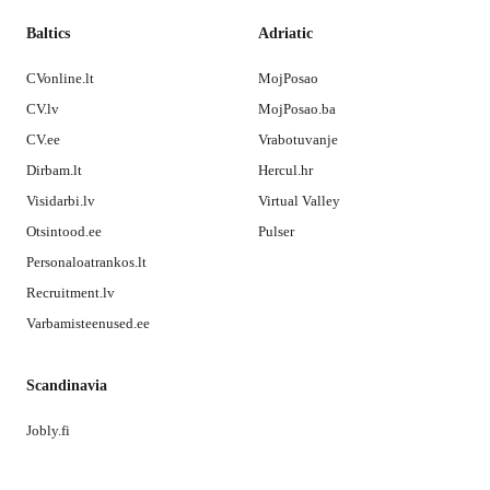
Baltics
Adriatic
CVonline.lt
MojPosao
CV.lv
MojPosao.ba
CV.ee
Vrabotuvanje
Dirbam.lt
Hercul.hr
Visidarbi.lv
Virtual Valley
Otsintood.ee
Pulser
Personaloatrankos.lt
Recruitment.lv
Varbamisteenused.ee
Scandinavia
Jobly.fi