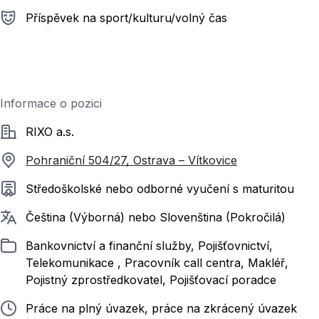
Příspěvek na sport/kulturu/volný čas
Informace o pozici
Společnost
RIXO a.s.
Pohraniční 504/27, Ostrava – Vítkovice
Požadované vzdělání
Středoškolské nebo odborné vyučení s maturitou
Požadované jazyky
Čeština (Výborná) nebo Slovenština (Pokročilá)
Zařazeno
Bankovnictví a finanční služby, Pojišťovnictví,
Telekomunikace , Pracovník call centra, Makléř,
Pojistný zprostředkovatel, Pojišťovací poradce
Typ pracovního poměru
Práce na plný úvazek, práce na zkrácený úvazek