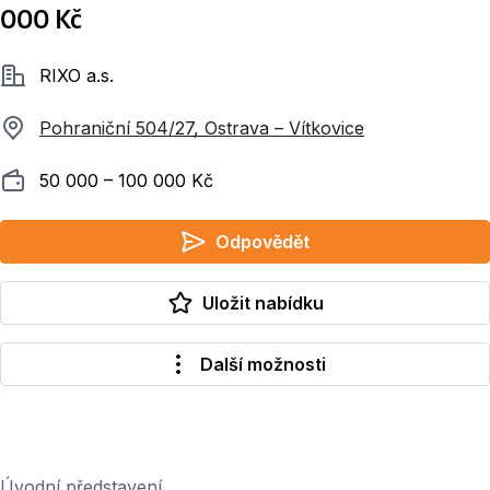
000 Kč
Společnost
RIXO a.s.
Pohraniční 504/27, Ostrava – Vítkovice
Plat
50 000 ‍–‍ 100 000 Kč
Odpovědět
Uložit nabídku
Další možnosti
Úvodní představení