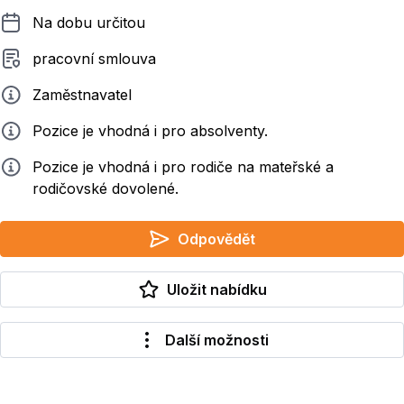
Délka pracovního poměru
Na dobu určitou
Typ smluvního vztahu
pracovní smlouva
Zadavatel
Zaměstnavatel
Info
Pozice je vhodná i pro absolventy.
Info
Pozice je vhodná i pro rodiče na mateřské a
rodičovské dovolené.
Odpovědět
Uložit nabídku
Další možnosti