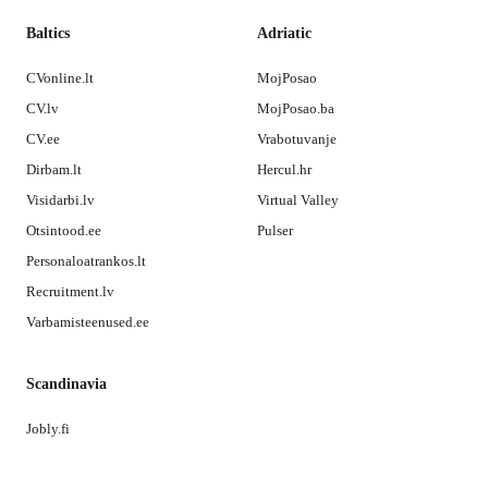
Baltics
Adriatic
CVonline.lt
MojPosao
CV.lv
MojPosao.ba
CV.ee
Vrabotuvanje
Dirbam.lt
Hercul.hr
Visidarbi.lv
Virtual Valley
Otsintood.ee
Pulser
Personaloatrankos.lt
Recruitment.lv
Varbamisteenused.ee
Scandinavia
Jobly.fi