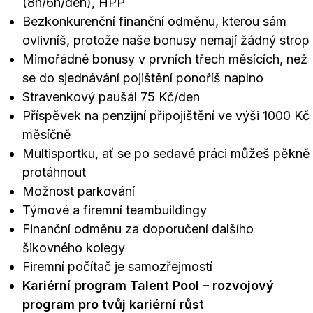
(8h/6h/den), HPP
Bezkonkurenční finanční odměnu, kterou sám
ovlivníš, protože naše bonusy nemají žádný strop
Mimořádné bonusy v prvních třech měsících, než
se do sjednávání pojištění ponoříš naplno
Stravenkový paušál 75 Kč/den
Příspěvek na penzijní připojištění ve výši 1000 Kč
měsíčně
Multisportku, ať se po sedavé práci můžeš pěkně
protáhnout
Možnost parkování
Týmové a firemní teambuildingy
Finanční odměnu za doporučení dalšího
šikovného kolegy
Firemní počítač je samozřejmostí
Kariérní program Talent Pool – rozvojový
program pro tvůj kariérní růst