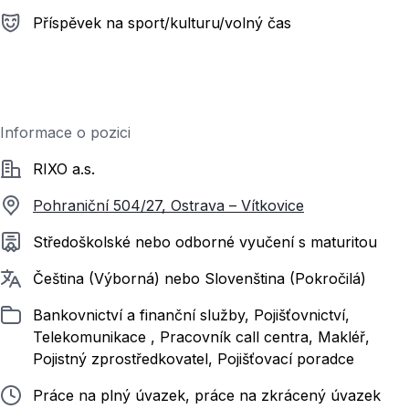
Příspěvek na sport/kulturu/volný čas
Informace o pozici
Společnost
RIXO a.s.
Pohraniční 504/27, Ostrava – Vítkovice
Požadované vzdělání
Středoškolské nebo odborné vyučení s maturitou
Požadované jazyky
Čeština (Výborná) nebo Slovenština (Pokročilá)
Zařazeno
Bankovnictví a finanční služby, Pojišťovnictví,
Telekomunikace , Pracovník call centra, Makléř,
Pojistný zprostředkovatel, Pojišťovací poradce
Typ pracovního poměru
Práce na plný úvazek, práce na zkrácený úvazek