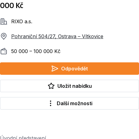
000 Kč
Společnost
RIXO a.s.
Pohraniční 504/27, Ostrava – Vítkovice
Plat
50 000 ‍–‍ 100 000 Kč
Odpovědět
Uložit nabídku
Další možnosti
Úvodní představení