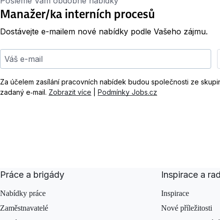
Pošleme Vám obdobné nabídky
Manažer/ka interních procesů
Dostávejte e-mailem nové nabídky podle Vašeho zájmu.
Váš e-mail
Za účelem zasílání pracovních nabídek budou společnosti ze skup
zadaný e‑mail.
Zobrazit více
|
Podmínky Jobs.cz
Práce a brigády
Inspirace a ra
Nabídky práce
Inspirace
Zaměstnavatelé
Nové příležitosti