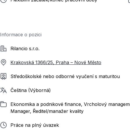
Informace o pozici
Společnost
Rilancio s.r.o.
Krakovská 1366/25, Praha – Nové Město
Požadované vzdělání
Středoškolské nebo odborné vyučení s maturitou
Požadované jazyky
Čeština (Výborná)
Zařazeno
Ekonomika a podnikové finance, Vrcholový management,
Manager, Ředitel/manažer kvality
Typ pracovního poměru
Práce na plný úvazek