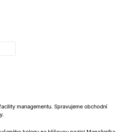
 facility managementu. Spravujeme obchodní
y.
ušeného kolegu na klíčovou pozici Manažer/ka