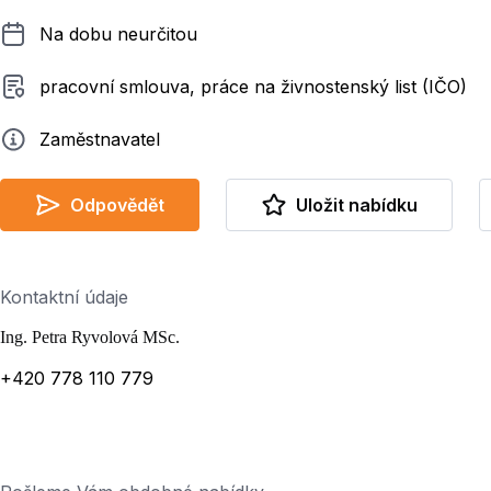
Délka pracovního poměru
Na dobu neurčitou
Typ smluvního vztahu
pracovní smlouva, práce na živnostenský list (IČO)
Zadavatel
Zaměstnavatel
Odpovědět
Uložit nabídku
Kontaktní údaje
Ing. Petra Ryvolová MSc.
+420 778 110 779