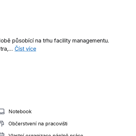
bě působící na trhu facility managementu.
ra,...
Číst více
Notebook
Občerstvení na pracovišti
Vlastní organizace náplně práce