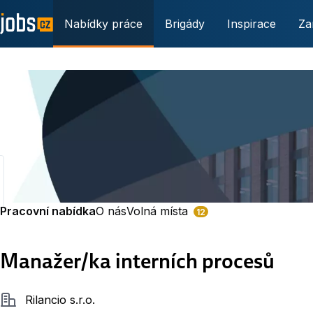
Nabídky práce
Brigády
Inspirace
Za
Pracovní nabídka
O nás
Volná místa
12
Manažer/ka interních procesů
Společnost
Rilancio s.r.o.