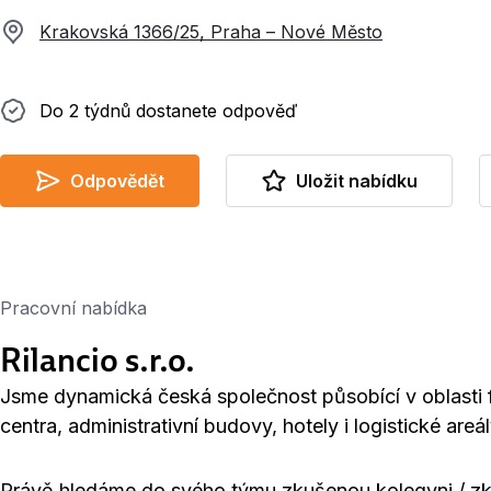
Krakovská 1366/25, Praha – Nové Město
Do 2 týdnů dostanete odpověď
Do 2 týdnů dostanete odpověď
Odpovědět
Uložit nabídku
Pracovní nabídka
Rilancio s.r.o.
Jsme dynamická česká společnost působící v oblasti
centra, administrativní budovy, hotely i logistické areál
Právě hledáme do svého týmu zkušenou kolegyni / zk