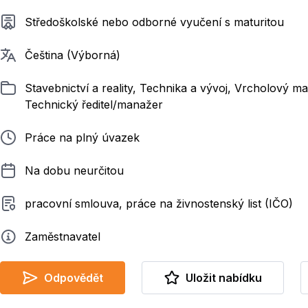
Požadované vzdělání
Středoškolské nebo odborné vyučení s maturitou
Požadované jazyky
Čeština (Výborná)
Zařazeno
Stavebnictví a reality, Technika a vývoj, Vrcholový m
Technický ředitel/manažer
Typ pracovního poměru
Práce na plný úvazek
Délka pracovního poměru
Na dobu neurčitou
Typ smluvního vztahu
pracovní smlouva, práce na živnostenský list (IČO)
Zadavatel
Zaměstnavatel
Odpovědět
Uložit nabídku