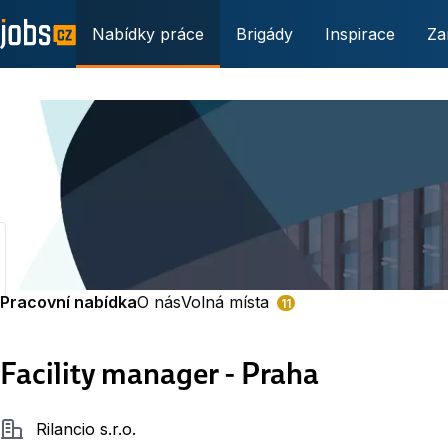
Nabídky práce
Brigády
Inspirace
Za
Pracovní nabídka
O nás
Volná místa
11
Facility manager - Praha
Společnost
Rilancio s.r.o.