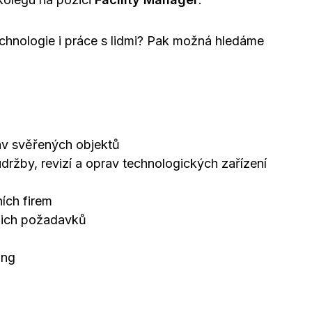
chnologie i práce s lidmi? Pak možná hledáme
av svěřených objektů
ržby, revizí a oprav technologických zařízení
ních firem
ejich požadavků
ing