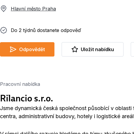
Hlavní město Praha
Do 2 týdnů dostanete odpověď
Do 2 týdnů dostanete odpověď
Odpovědět
Uložit nabídku
Pracovní nabídka
Rilancio s.r.o.
Jsme dynamická česká společnost působící v oblasti
centra, administrativní budovy, hotely i logistické areál
V rámci dalšího rozvoje hledáme do týmu zkušeného 