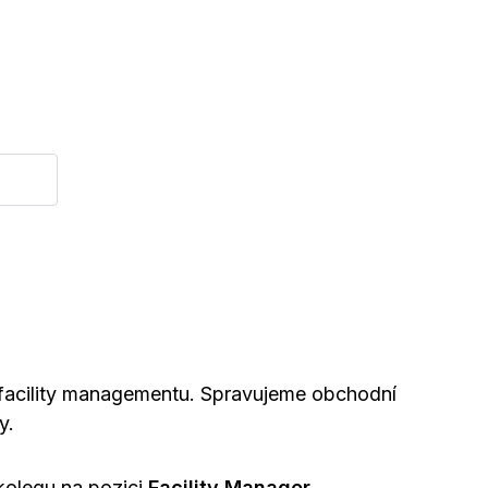
 facility managementu. Spravujeme obchodní
y.
kolegu na pozici
Facility Manager
.