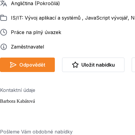
Požadované jazyky
Angličtina (Pokročilá)
Zařazeno
IS/IT: Vývoj aplikací a systémů , JavaScript vývojář, 
Typ pracovního poměru
Práce na plný úvazek
Zadavatel
Zaměstnavatel
Odpovědět
Uložit nabídku
Kontaktní údaje
Barbora Kabátová
Pošleme Vám obdobné nabídky