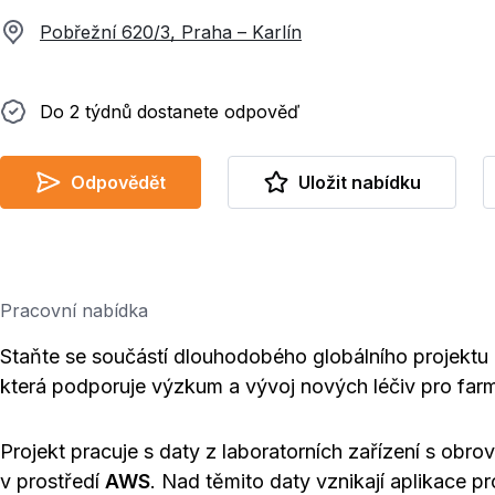
Pobřežní 620/3, Praha – Karlín
Do 2 týdnů dostanete odpověď
Do 2 týdnů dostanete odpověď
Odpovědět
Uložit nabídku
Pracovní nabídka
Staňte se součástí dlouhodobého globálního projektu
která podporuje výzkum a vývoj nových léčiv pro far
Projekt pracuje s daty z laboratorních zařízení s obr
v prostředí
AWS
. Nad těmito daty vznikají aplikace pr