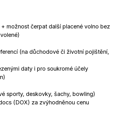
 možnost čerpat další placené volno bez
ovolené)
erencí (na důchodové či životní pojištění,
zenými daty i pro soukromé účely
n)
vé sporty, deskovky, šachy, bowling)
mdocs (DOX) za zvýhodněnou cenu