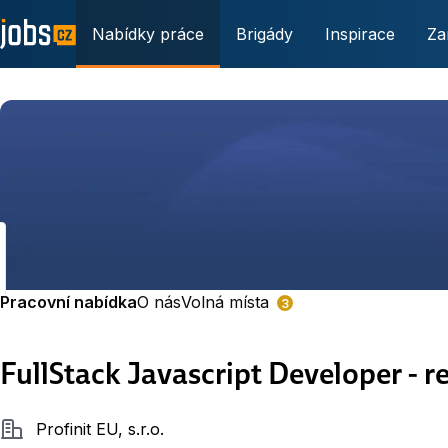
Nabídky práce
Brigády
Inspirace
Za
Pracovní nabídka
O nás
Volná místa
3
FullStack Javascript Developer - 
Společnost
Profinit EU, s.r.o.