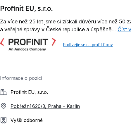
Profinit EU, s.r.o.
Za více než 25 let jsme si získali důvěru více než 50 z
a veřejné správy v České republice a úspěšně...
Číst 
Podívejte se na profil firmy
Informace o pozici
Společnost
Profinit EU, s.r.o.
Pobřežní 620/3, Praha – Karlín
Požadované vzdělání
Vyšší odborné