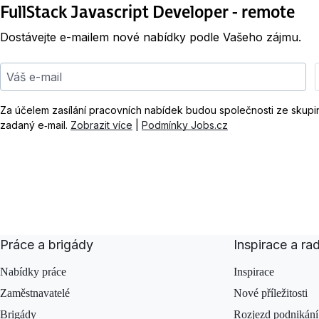
FullStack Javascript Developer - remote
Dostávejte e-mailem nové nabídky podle Vašeho zájmu.
Váš e-mail
Za účelem zasílání pracovních nabídek budou společnosti ze skup
zadaný e‑mail.
Zobrazit více
|
Podmínky Jobs.cz
Práce a brigády
Inspirace a ra
Nabídky práce
Inspirace
Zaměstnavatelé
Nové příležitosti
Brigády
Rozjezd podnikání