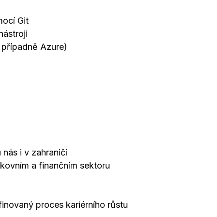
ocí Git
ástroji
 případně Azure)
nás i v zahraničí
nkovním a finančním sektoru
finovaný proces kariérního růstu