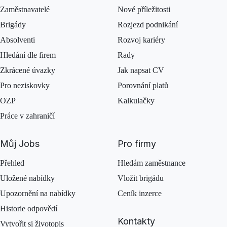
Zaměstnavatelé
Nové příležitosti
Brigády
Rozjezd podnikání
Absolventi
Rozvoj kariéry
Hledání dle firem
Rady
Zkrácené úvazky
Jak napsat CV
Pro neziskovky
Porovnání platů
OZP
Kalkulačky
Práce v zahraničí
Můj Jobs
Pro firmy
Přehled
Hledám zaměstnance
Uložené nabídky
Vložit brigádu
Upozornění na nabídky
Ceník inzerce
Historie odpovědí
Kontakty
Vytvořit si životopis