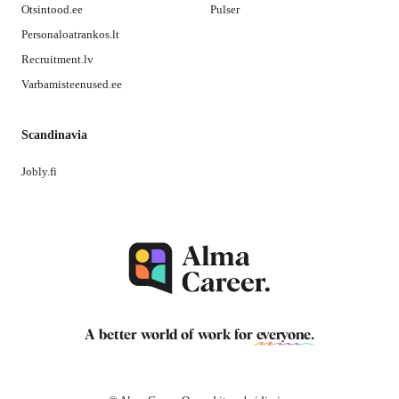
Otsintood.ee
Pulser
Personaloatrankos.lt
Recruitment.lv
Varbamisteenused.ee
Scandinavia
Jobly.fi
A better world of work for
everyone
.