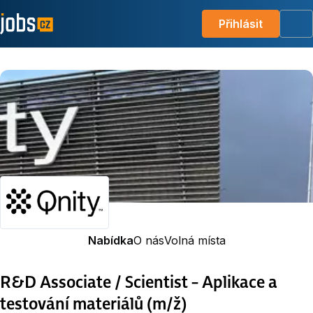
Přihlásit
Me
Nabídka
O nás
Volná místa
R&D Associate / Scientist – Aplikace a
testování materiálů (m/ž)