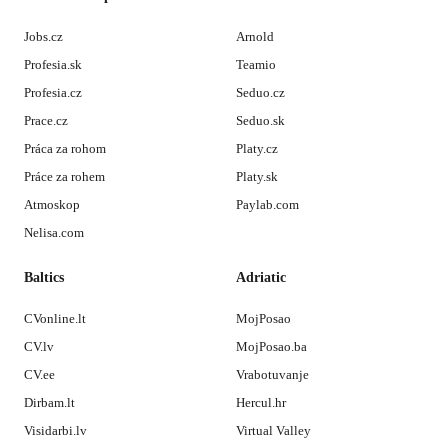
Jobs.cz
Arnold
Profesia.sk
Teamio
Profesia.cz
Seduo.cz
Prace.cz
Seduo.sk
Práca za rohom
Platy.cz
Práce za rohem
Platy.sk
Atmoskop
Paylab.com
Nelisa.com
Baltics
Adriatic
CVonline.lt
MojPosao
CV.lv
MojPosao.ba
CV.ee
Vrabotuvanje
Dirbam.lt
Hercul.hr
Visidarbi.lv
Virtual Valley