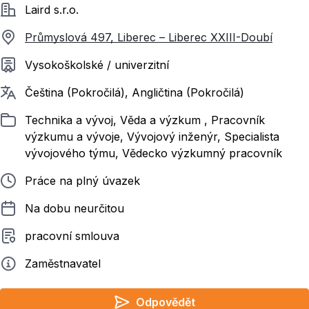
Společnost
Laird s.r.o.
Průmyslová 497, Liberec – Liberec XXIII-Doubí
Požadované vzdělání
Vysokoškolské / univerzitní
Požadované jazyky
Čeština (Pokročilá), Angličtina (Pokročilá)
Zařazeno
Technika a vývoj, Věda a výzkum , Pracovník
výzkumu a vývoje, Vývojový inženýr, Specialista
vývojového týmu, Vědecko výzkumný pracovník
Typ pracovního poměru
Práce na plný úvazek
Délka pracovního poměru
Na dobu neurčitou
Typ smluvního vztahu
pracovní smlouva
Zadavatel
Zaměstnavatel
Odpovědět