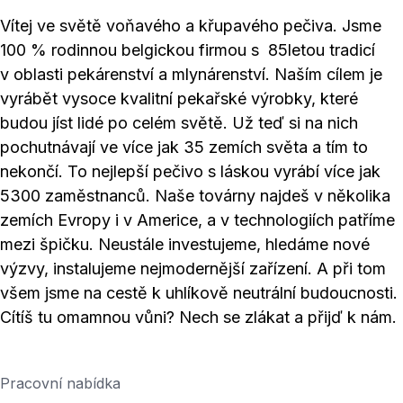
Vítej ve světě voňavého a křupavého pečiva. Jsme
100 % rodinnou belgickou firmou s 85letou tradicí
v oblasti pekárenství a mlynárenství. Naším cílem je
vyrábět vysoce kvalitní pekařské výrobky, které
budou jíst lidé po celém světě. Už teď si na nich
pochutnávají ve více jak 35 zemích světa a tím to
nekončí. To nejlepší pečivo s láskou vyrábí více jak
5300 zaměstnanců. Naše továrny najdeš v několika
zemích Evropy i v Americe, a v technologiích patříme
mezi špičku. Neustále investujeme, hledáme nové
výzvy, instalujeme nejmodernější zařízení. A při tom
všem jsme na cestě k uhlíkově neutrální budoucnosti.
Cítíš tu omamnou vůni? Nech se zlákat a přijď k nám.
Pracovní nabídka