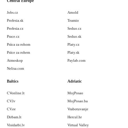
Central Europe
Jobs.cz
Arnold
Profesia.sk
Teamio
Profesia.cz
Seduo.cz
Prace.cz
Seduo.sk
Práca za rohom
Platy.cz
Práce za rohem
Platy.sk
Atmoskop
Paylab.com
Nelisa.com
Baltics
Adriatic
CVonline.lt
MojPosao
CV.lv
MojPosao.ba
CV.ee
Vrabotuvanje
Dirbam.lt
Hercul.hr
Visidarbi.lv
Virtual Valley