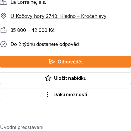
Společnost
La Lorraine, a.s.
U Kožovy hory 2748, Kladno – Kročehlavy
Plat
35 000 ‍–‍ 42 000 Kč
Do 2 týdnů dostanete odpověď
Do 2 týdnů dostanete odpověď
Odpovědět
Uložit nabídku
Další možnosti
Úvodní představení