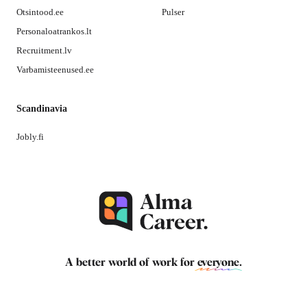
Otsintood.ee
Pulser
Personaloatrankos.lt
Recruitment.lv
Varbamisteenused.ee
Scandinavia
Jobly.fi
A better world of work for
everyone
.