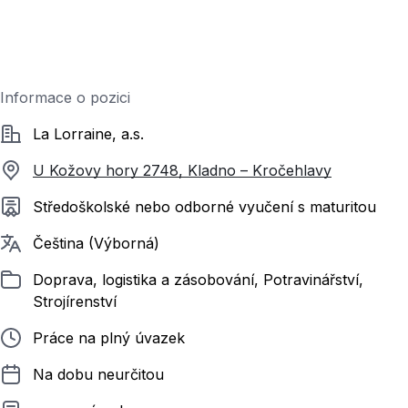
Informace o pozici
Společnost
La Lorraine, a.s.
U Kožovy hory 2748, Kladno – Kročehlavy
Požadované vzdělání
Středoškolské nebo odborné vyučení s maturitou
Požadované jazyky
Čeština (Výborná)
Zařazeno
Doprava, logistika a zásobování, Potravinářství,
Strojírenství
Typ pracovního poměru
Práce na plný úvazek
Délka pracovního poměru
Na dobu neurčitou
Typ smluvního vztahu