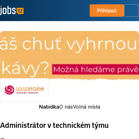
Přihlásit
Me
Nabídka
O nás
Volná místa
Administrátor v technickém týmu