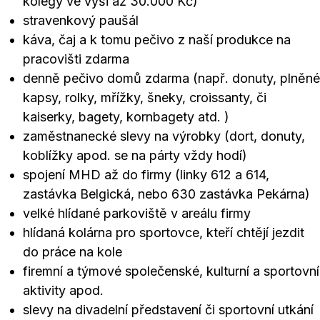
kolegy ve výši až 30.000 Kč)
stravenkový paušál
káva, čaj a k tomu pečivo z naší produkce na
pracovišti zdarma
denně pečivo domů zdarma (např. donuty, plněné
kapsy, rolky, mřížky, šneky, croissanty, či
kaiserky, bagety, kornbagety atd. )
zaměstnanecké slevy na výrobky (dort, donuty,
koblížky apod. se na párty vždy hodí)
spojení MHD až do firmy (linky 612 a 614,
zastávka Belgická, nebo 630 zastávka Pekárna)
velké hlídané parkoviště v areálu firmy
hlídaná kolárna pro sportovce, kteří chtějí jezdit
do práce na kole
firemní a týmové společenské, kulturní a sportovní
aktivity apod.
slevy na divadelní představení či sportovní utkání