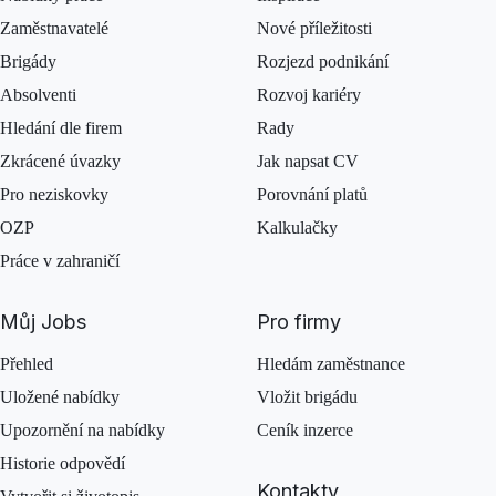
Zaměstnavatelé
Nové příležitosti
Brigády
Rozjezd podnikání
Absolventi
Rozvoj kariéry
Hledání dle firem
Rady
Zkrácené úvazky
Jak napsat CV
Pro neziskovky
Porovnání platů
OZP
Kalkulačky
Práce v zahraničí
Můj Jobs
Pro firmy
Přehled
Hledám zaměstnance
Uložené nabídky
Vložit brigádu
Upozornění na nabídky
Ceník inzerce
Historie odpovědí
Kontakty