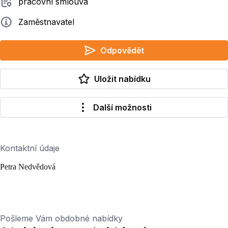
pracovní smlouva
Zadavatel
Zaměstnavatel
Odpovědět
Uložit nabídku
Další možnosti
Kontaktní údaje
Petra Nedvědová
Pošleme Vám obdobné nabídky