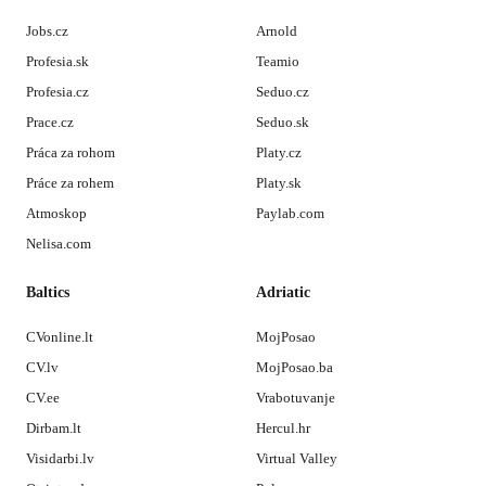
Jobs.cz
Arnold
Profesia.sk
Teamio
Profesia.cz
Seduo.cz
Prace.cz
Seduo.sk
Práca za rohom
Platy.cz
Práce za rohem
Platy.sk
Atmoskop
Paylab.com
Nelisa.com
Baltics
Adriatic
CVonline.lt
MojPosao
CV.lv
MojPosao.ba
CV.ee
Vrabotuvanje
Dirbam.lt
Hercul.hr
Visidarbi.lv
Virtual Valley