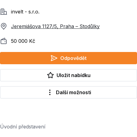
Společnost
invelt - s.r.o.
Jeremiášova 1127/5, Praha – Stodůlky
Plat
50 000 Kč
Odpovědět
Uložit nabídku
Další možnosti
Úvodní představení