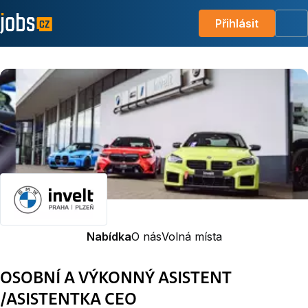
Přihlásit
Me
Nabídka
O nás
Volná místa
OSOBNÍ A VÝKONNÝ ASISTENT
/ASISTENTKA CEO