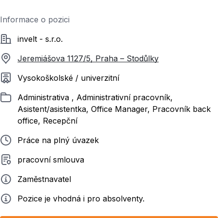
Informace o pozici
Společnost
invelt - s.r.o.
Jeremiášova 1127/5, Praha – Stodůlky
Požadované vzdělání
Vysokoškolské / univerzitní
Zařazeno
Administrativa , Administrativní pracovník,
Asistent/asistentka, Office Manager, Pracovník back
office, Recepční
Typ pracovního poměru
Práce na plný úvazek
Typ smluvního vztahu
pracovní smlouva
Zadavatel
Zaměstnavatel
Info
Pozice je vhodná i pro absolventy.