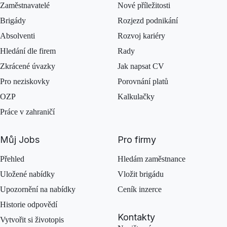
Zaměstnavatelé
Nové příležitosti
Brigády
Rozjezd podnikání
Absolventi
Rozvoj kariéry
Hledání dle firem
Rady
Zkrácené úvazky
Jak napsat CV
Pro neziskovky
Porovnání platů
OZP
Kalkulačky
Práce v zahraničí
Můj Jobs
Pro firmy
Přehled
Hledám zaměstnance
Uložené nabídky
Vložit brigádu
Upozornění na nabídky
Ceník inzerce
Historie odpovědí
Kontakty
Vytvořit si životopis