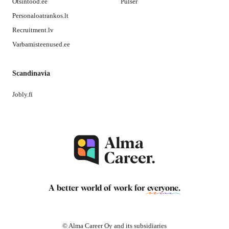
Otsintood.ee
Pulser
Personaloatrankos.lt
Recruitment.lv
Varbamisteenused.ee
Scandinavia
Jobly.fi
A better world of work for
everyone
.
© Alma Career Oy and its subsidiaries