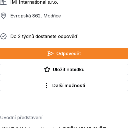
Společnost
IMI International s.r.o.
Evropská 862, Modřice
Do 2 týdnů dostanete odpověď
Do 2 týdnů dostanete odpověď
Odpovědět
Uložit nabídku
Další možnosti
Úvodní představení