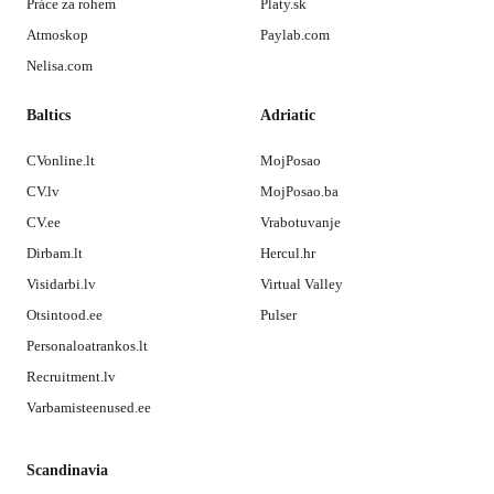
Práce za rohem
Platy.sk
Atmoskop
Paylab.com
Nelisa.com
Baltics
Adriatic
CVonline.lt
MojPosao
CV.lv
MojPosao.ba
CV.ee
Vrabotuvanje
Dirbam.lt
Hercul.hr
Visidarbi.lv
Virtual Valley
Otsintood.ee
Pulser
Personaloatrankos.lt
Recruitment.lv
Varbamisteenused.ee
Scandinavia