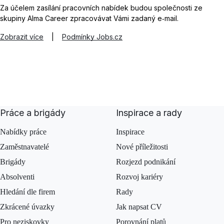
Za účelem zasílání pracovních nabídek budou společnosti ze
skupiny Alma Career zpracovávat Vámi zadaný e‑mail.
Zobrazit více
|
Podmínky Jobs.cz
Práce a brigády
Inspirace a rady
Nabídky práce
Inspirace
Zaměstnavatelé
Nové příležitosti
Brigády
Rozjezd podnikání
Absolventi
Rozvoj kariéry
Hledání dle firem
Rady
Zkrácené úvazky
Jak napsat CV
Pro neziskovky
Porovnání platů