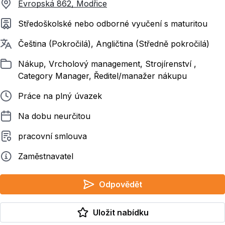
Evropská 862, Modřice
Požadované vzdělání
Středoškolské nebo odborné vyučení s maturitou
Požadované jazyky
Čeština (Pokročilá), Angličtina (Středně pokročilá)
Zařazeno
Nákup, Vrcholový management, Strojírenství ,
Category Manager, Ředitel/manažer nákupu
Typ pracovního poměru
Práce na plný úvazek
Délka pracovního poměru
Na dobu neurčitou
Typ smluvního vztahu
pracovní smlouva
Zadavatel
Zaměstnavatel
Odpovědět
Uložit nabídku