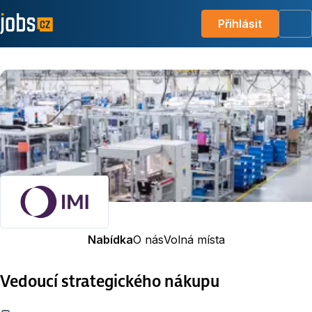
Přihlásit
Me
Nabídka
O nás
Volná místa
Vedoucí strategického nákupu