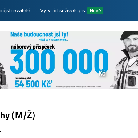
městnavatelé
Vytvořit si životopis
Nové
ahy (M/Ž)
y