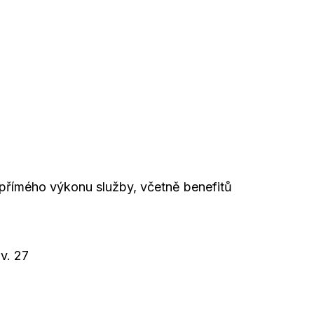
 přímého výkonu služby, včetně benefitů
v. 27