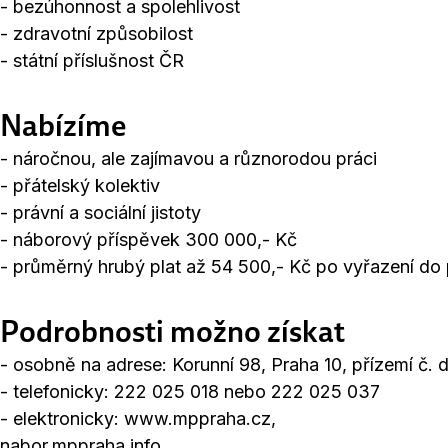
- bezúhonnost a spolehlivost
- zdravotní způsobilost
- státní příslušnost ČR
Nabízíme
- náročnou, ale zajímavou a různorodou práci
- přátelský kolektiv
- právní a sociální jistoty
- náborový příspěvek 300 000,- Kč
- průměrný hrubý plat až 54 500,- Kč po vyřazení do
Podrobnosti možno získat
- osobně na adrese: Korunní 98, Praha 10, přízemí č. d
- telefonicky: 222 025 018 nebo 222 025 037
- elektronicky: www.mppraha.cz,
nabor.mppraha.info