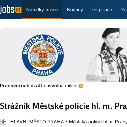
Nabídky práce
Brigády
Inspirace
Za
Pracovní nabídka
O nás
Volná místa
2
Strážník Městské policie hl. m. Pr
Společnost
HLAVNÍ MĚSTO PRAHA - Městská policie hl.m. Prah