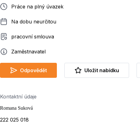
Typ pracovního poměru
Práce na plný úvazek
Délka pracovního poměru
Na dobu neurčitou
Typ smluvního vztahu
pracovní smlouva
Zadavatel
Zaměstnavatel
Odpovědět
Uložit nabídku
Kontaktní údaje
Romana Suková
222 025 018