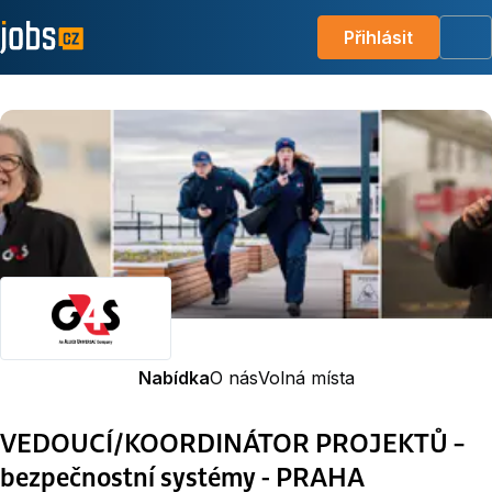
Přihlásit
Me
Nabídka
O nás
Volná místa
VEDOUCÍ/KOORDINÁTOR PROJEKTŮ –
bezpečnostní systémy - PRAHA