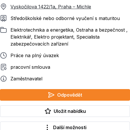
Vyskočilova 1422/1a, Praha – Michle
Požadované vzdělání
Středoškolské nebo odborné vyučení s maturitou
Zařazeno
Elektrotechnika a energetika, Ostraha a bezpečnost ,
Elektrikář, Elektro projektant, Specialista
zabezpečovacích zařízení
Typ pracovního poměru
Práce na plný úvazek
Typ smluvního vztahu
pracovní smlouva
Zadavatel
Zaměstnavatel
Odpovědět
Uložit nabídku
Další možnosti