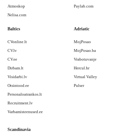
Atmoskop
Paylab.com
Nelisa.com
Baltics
Adriatic
CVonline.lt
MojPosao
CV.lv
MojPosao.ba
CV.ee
Vrabotuvanje
Dirbam.lt
Hercul.hr
Visidarbi.lv
Virtual Valley
Otsintood.ee
Pulser
Personaloatrankos.lt
Recruitment.lv
Varbamisteenused.ee
Scandinavia