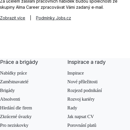
Za účelem zasílání pracovních nabídek budou společnosti ze
skupiny Alma Career zpracovávat Vámi zadaný e‑mail.
Zobrazit více
|
Podmínky Jobs.cz
Práce a brigády
Inspirace a rady
Nabídky práce
Inspirace
Zaměstnavatelé
Nové příležitosti
Brigády
Rozjezd podnikání
Absolventi
Rozvoj kariéry
Hledání dle firem
Rady
Zkrácené úvazky
Jak napsat CV
Pro neziskovky
Porovnání platů