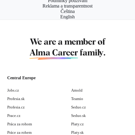
Podmínky používání
Reklama a transparentnost
Čeština
English
We are a member of
Alma Career
family.
Central Europe
Jobs.cz
Arnold
Profesia.sk
Teamio
Profesia.cz
Seduo.cz
Prace.cz
Seduo.sk
Práca za rohom
Platy.cz
Práce za rohem
Platy.sk