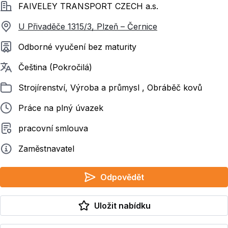
Společnost
FAIVELEY TRANSPORT CZECH a.s.
U Přivaděče 1315/3, Plzeň – Černice
Požadované vzdělání
Odborné vyučení bez maturity
Požadované jazyky
Čeština (Pokročilá)
Zařazeno
Strojírenství, Výroba a průmysl , Obráběč kovů
Typ pracovního poměru
Práce na plný úvazek
Typ smluvního vztahu
pracovní smlouva
Zadavatel
Zaměstnavatel
Odpovědět
Uložit nabídku