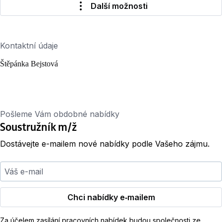
Další možnosti
Kontaktní údaje
Štěpánka Bejstová
Pošleme Vám obdobné nabídky
Soustružník m/ž
Dostávejte e-mailem nové nabídky podle Vašeho zájmu.
Váš e-mail
Chci nabídky e‑mailem
Za účelem zasílání pracovních nabídek budou společnosti ze