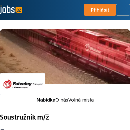
Přihlásit
Me
Nabídka
O nás
Volná místa
Soustružník m/ž