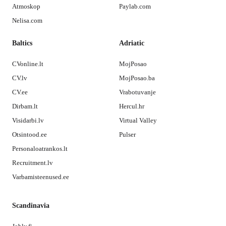
Atmoskop
Paylab.com
Nelisa.com
Baltics
Adriatic
CVonline.lt
MojPosao
CV.lv
MojPosao.ba
CV.ee
Vrabotuvanje
Dirbam.lt
Hercul.hr
Visidarbi.lv
Virtual Valley
Otsintood.ee
Pulser
Personaloatrankos.lt
Recruitment.lv
Varbamisteenused.ee
Scandinavia