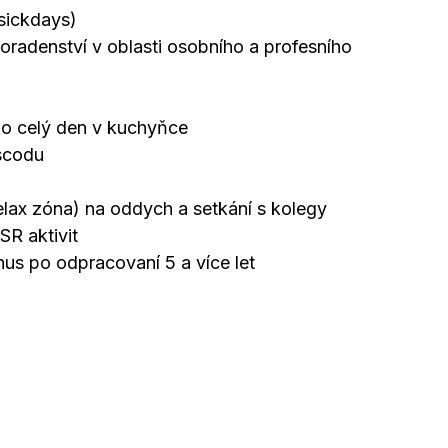
sickdays)
oradenství v oblasti osobního a profesního
 po celý den v kuchyňce
sscodu
elax zóna) na oddych a setkání s kolegy
SR aktivit
nus po odpracovaní 5 a více let