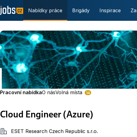
Nabídky práce
Brigády
Inspirace
Za
Pracovní nabídka
O nás
Volná místa
14
Cloud Engineer (Azure)
Společnost
ESET Research Czech Republic s.r.o.