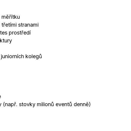
m měřítku
třetími stranami
tes prostředí
ktury
 juniorních kolegů
e
y (např. stovky milionů eventů denně)