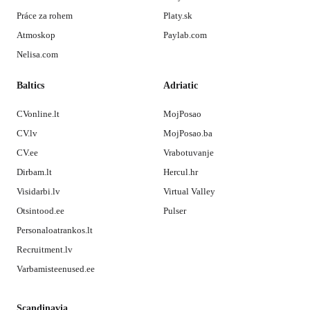
Práce za rohem
Platy.sk
Atmoskop
Paylab.com
Nelisa.com
Baltics
Adriatic
CVonline.lt
MojPosao
CV.lv
MojPosao.ba
CV.ee
Vrabotuvanje
Dirbam.lt
Hercul.hr
Visidarbi.lv
Virtual Valley
Otsintood.ee
Pulser
Personaloatrankos.lt
Recruitment.lv
Varbamisteenused.ee
Scandinavia