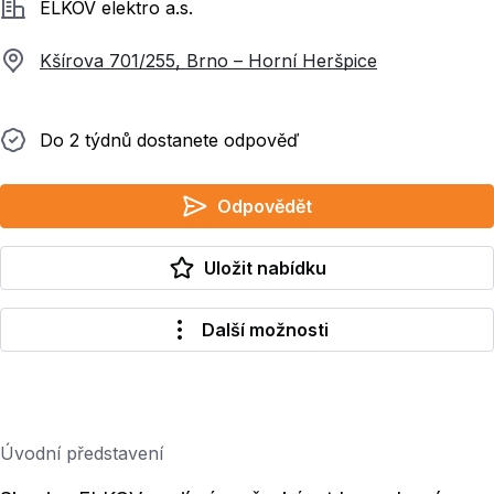
Společnost
ELKOV elektro a.s.
Kšírova 701/255, Brno – Horní Heršpice
Do 2 týdnů dostanete odpověď
Do 2 týdnů dostanete odpověď
Odpovědět
Uložit nabídku
Další možnosti
Úvodní představení