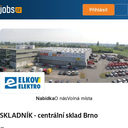
Přihlásit
Me
Nabídka
O nás
Volná místa
SKLADNÍK - centrální sklad Brno