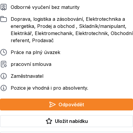
Požadované vzdělání
Odborné vyučení bez maturity
Zařazeno
Doprava, logistika a zásobování, Elektrotechnika a
energetika, Prodej a obchod , Skladník/manipulant,
Elektrikář, Elektromechanik, Elektrotechnik, Obchodní
referent, Prodavač
Typ pracovního poměru
Práce na plný úvazek
Typ smluvního vztahu
pracovní smlouva
Zadavatel
Zaměstnavatel
Info
Pozice je vhodná i pro absolventy.
Odpovědět
Uložit nabídku