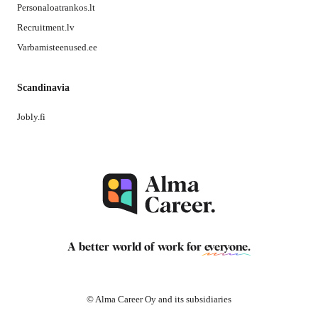
Personaloatrankos.lt
Recruitment.lv
Varbamisteenused.ee
Scandinavia
Jobly.fi
A better world of work for
everyone
.
© Alma Career Oy and its subsidiaries