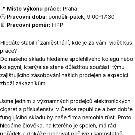
📍
Místo výkonu práce:
Praha
🕒
Pracovní doba:
pondělí–pátek, 9:00–17:30
📄
Pracovní poměr:
HPP
Hledáte stabilní zaměstnání, kde je za vámi vidět kus
práce?
Do našeho skladu hledáme spolehlivého kolegu nebo
kolegyni, který/á se stane důležitou součástí týmu
zajišťujícího zásobování našich prodejen a expedici
zboží zákazníkům.
Jsme jedním z významných prodejců elektronických
cigaret a příslušenství v České republice a bez dobře
fungujícího skladu by naše firma nemohla růst. Proto
hledáme člověka, na kterého je spoleh, má rád
pořádek a dokáže pracovat pečlivě i samostatně.