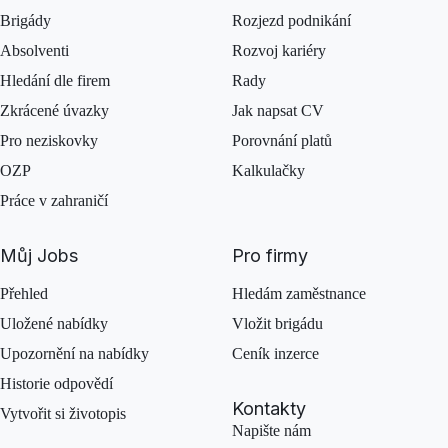
Brigády
Rozjezd podnikání
Absolventi
Rozvoj kariéry
Hledání dle firem
Rady
Zkrácené úvazky
Jak napsat CV
Pro neziskovky
Porovnání platů
OZP
Kalkulačky
Práce v zahraničí
Můj Jobs
Pro firmy
Přehled
Hledám zaměstnance
Uložené nabídky
Vložit brigádu
Upozornění na nabídky
Ceník inzerce
Historie odpovědí
Kontakty
Vytvořit si životopis
Napište nám