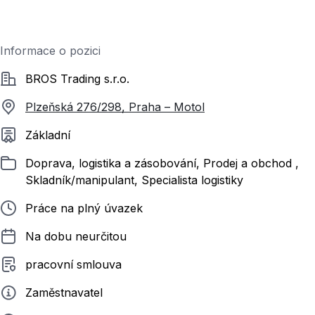
Informace o pozici
Společnost
BROS Trading s.r.o.
Plzeňská 276/298, Praha – Motol
Požadované vzdělání
Základní
Zařazeno
Doprava, logistika a zásobování, Prodej a obchod ,
Skladník/manipulant, Specialista logistiky
Typ pracovního poměru
Práce na plný úvazek
Délka pracovního poměru
Na dobu neurčitou
Typ smluvního vztahu
pracovní smlouva
Zadavatel
Zaměstnavatel