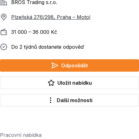
Společnost
BROS Trading s.r.o.
Plzeňská 276/298, Praha – Motol
Plat
31 000 ‍–‍ 36 000 Kč
Do 2 týdnů dostanete odpověď
Do 2 týdnů dostanete odpověď
Odpovědět
Uložit nabídku
Další možnosti
Pracovní nabídka