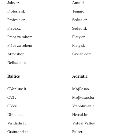
Jobs.cz
Arnold
Profesia.sk
Teamio
Profesia.cz
Seduo.cz
Prace.cz
Seduo.sk
Práca za rohom
Platy.cz
Práce za rohem
Platy.sk
Atmoskop
Paylab.com
Nelisa.com
Baltics
Adriatic
CVonline.lt
MojPosao
CV.lv
MojPosao.ba
CV.ee
Vrabotuvanje
Dirbam.lt
Hercul.hr
Visidarbi.lv
Virtual Valley
Otsintood.ee
Pulser