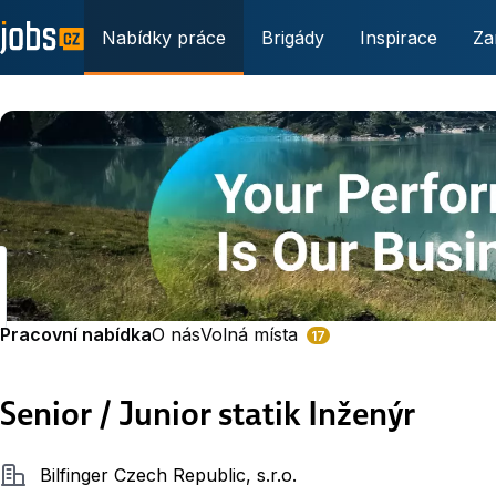
Nabídky práce
Brigády
Inspirace
Za
Pracovní nabídka
O nás
Volná místa
17
Senior / Junior statik Inženýr
Společnost
Bilfinger Czech Republic, s.r.o.