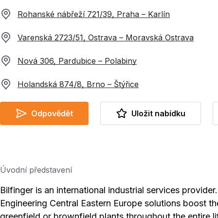
Rohanské nábřeží 721/39, Praha – Karlín
Varenská 2723/51, Ostrava – Moravská Ostrava
Nová 306, Pardubice – Polabiny
Holandská 874/8, Brno – Štýřice
Odpovědět
Uložit nabídku
Úvodní představení
Bilfinger is an international industrial services provide
Engineering Central Eastern Europe solutions boost the
greenfield or brownfield plants throughout the entire l