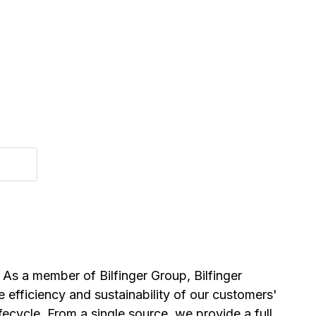
r. As a member of Bilfinger Group, Bilfinger
 efficiency and sustainability of our customers'
ifecycle. From a single source, we provide a full