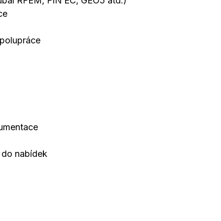
lubal RFEM, FIN EC, GEO5 atd.)
ce
polupráce
kumentace
ů do nabídek