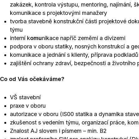
zakázek, kontrola výstupu, mentoring, najímání, š
komunikace s projektovými manažery
tvorba stavebně konstrukční části projektové do
týmu
interní k
omu
nikace napříč zeměmi a divizemi
podpora v oboru statiky, nosných konstrukcí a ge
komunikace a jednání s klienty, příprava podklad
zajištění ochrany zdraví, bezpečnosti a životního 
Co od Vás očekáváme?
VŠ stavební
praxe v oboru
autorizace v oboru (IS00 statika a dynamika sta
zkušenost s vedením týmu, organizací práce, komuni
Znalost AJ slovem i písmem – min. B2