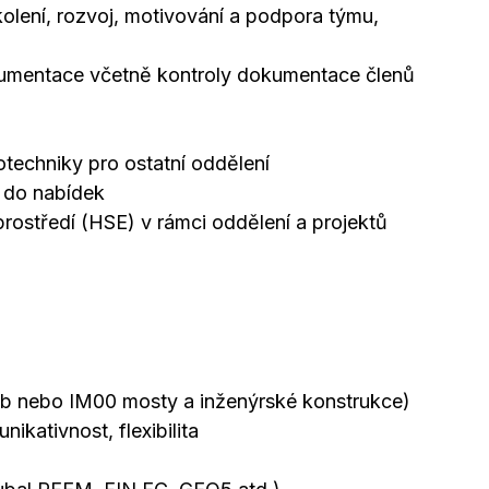
kolení, rozvoj, motivování a podpora týmu,
kumentace včetně kontroly dokumentace členů
otechniky pro ostatní oddělení
ů do nabídek
prostředí (HSE) v rámci oddělení a projektů
veb nebo IM00 mosty a inženýrské konstrukce)
kativnost, flexibilita