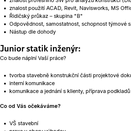
znalost profesního SW pro analýzu konstrukcí (D
znalost použití ACAD, Revit, Navisworks, MS Offi
Řidičský průkaz – skupina "B"
Odpovědnost, samostatnost, schopnost týmové s
Nástup dle dohody
Junior statik inženýr:
Co bude náplní Vaší práce?
tvorba stavebně konstrukční části projektové do
interní komunikace
komunikace a jednání s klienty, příprava podklad
Co od Vás očekáváme?
VŠ stavební