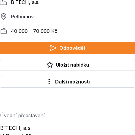
Společnost
B:TECH, a.s.
Pelhřimov
Plat
40 000 ‍–‍ 70 000 Kč
Odpovědět
Uložit nabídku
Další možnosti
Úvodní představení
B:TECH, a.s.