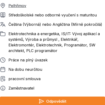
Pelhřimov
Požadované vzdělání
Středoškolské nebo odborné vyučení s maturitou
Požadované jazyky
Čeština (Výborná) nebo Angličtina (Mírně pokročilá)
Zařazeno
Elektrotechnika a energetika, IS/IT: Vývoj aplikací a
systémů, Výroba a průmysl , Elektrikář,
Elektromontér, Elektrotechnik, Programátor, SW
architekt, PLC programátor
Typ pracovního poměru
Práce na plný úvazek
Délka pracovního poměru
Na dobu neurčitou
Typ smluvního vztahu
pracovní smlouva
Zadavatel
Zaměstnavatel
Odpovědět