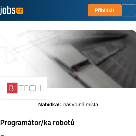
Přihlásit
Me
Nabídka
O nás
Volná místa
Programátor/ka robotů