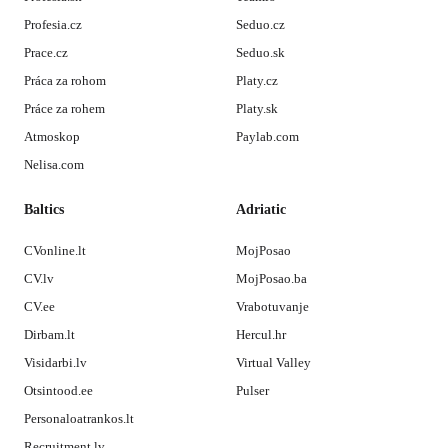
Profesia.cz
Seduo.cz
Prace.cz
Seduo.sk
Práca za rohom
Platy.cz
Práce za rohem
Platy.sk
Atmoskop
Paylab.com
Nelisa.com
Baltics
Adriatic
CVonline.lt
MojPosao
CV.lv
MojPosao.ba
CV.ee
Vrabotuvanje
Dirbam.lt
Hercul.hr
Visidarbi.lv
Virtual Valley
Otsintood.ee
Pulser
Personaloatrankos.lt
Recruitment.lv