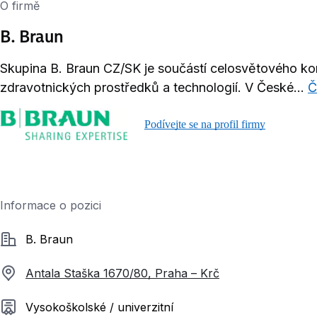
O firmě
B. Braun
Skupina B. Braun CZ/SK je součástí celosvětového ko
zdravotnických prostředků a technologií. V České...
Č
Podívejte se na profil firmy
Informace o pozici
Společnost
B. Braun
Antala Staška 1670/80, Praha – Krč
Požadované vzdělání
Vysokoškolské / univerzitní