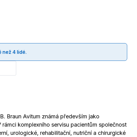
 než 4 lidé
.
t B. Braun Avitum známá především jako
 V rámci komplexního servisu pacientům společnost
í, urologické, rehabilitační, nutriční a chirurgické