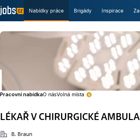
Nabídky práce
Brigády
Inspirace
Za
Pracovní nabídka
O nás
Volná místa
9
LÉKAŘ V CHIRURGICKÉ AMBULA
Společnost
B. Braun