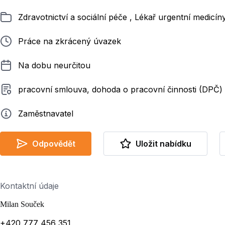
Zařazeno
Zdravotnictví a sociální péče , Lékař urgentní medicí
Typ pracovního poměru
Práce na zkrácený úvazek
Délka pracovního poměru
Na dobu neurčitou
Typ smluvního vztahu
pracovní smlouva, dohoda o pracovní činnosti (DPČ)
Zadavatel
Zaměstnavatel
Odpovědět
Uložit nabídku
Kontaktní údaje
Milan Souček
+420 777 456 351