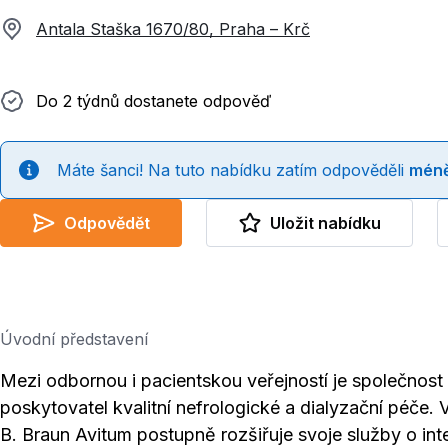
Antala Staška 1670/80, Praha – Krč
Do 2 týdnů dostanete odpověď
Do 2 týdnů dostanete odpověď
Máte šanci! Na tuto nabídku zatím odpověděli
méně
Odpovědět
Uložit nabídku
Úvodní představení
Mezi odbornou i pacientskou veřejností je společnos
poskytovatel kvalitní nefrologické a dialyzační péče.
B. Braun Avitum postupně rozšiřuje svoje služby o intern