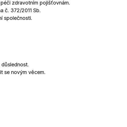
 péči zdravotním pojišťovnám.
a č. 372/2011 Sb.
í společnosti.
 důslednost.
čit se novým věcem.