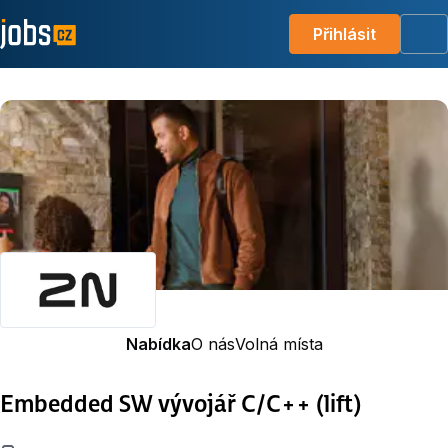
Přihlásit
Me
Nabídka
O nás
Volná místa
Embedded SW vývojář C/C++ (lift)