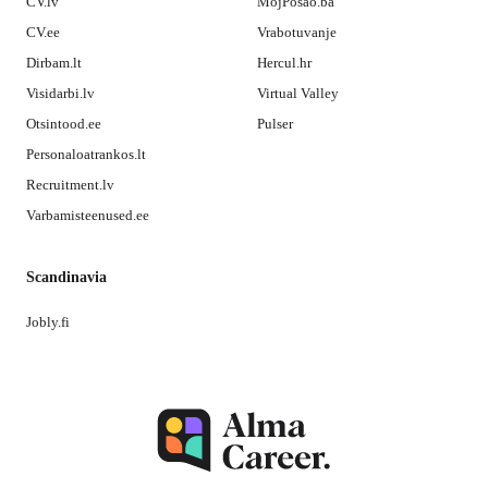
CV.lv
MojPosao.ba
CV.ee
Vrabotuvanje
Dirbam.lt
Hercul.hr
Visidarbi.lv
Virtual Valley
Otsintood.ee
Pulser
Personaloatrankos.lt
Recruitment.lv
Varbamisteenused.ee
Scandinavia
Jobly.fi