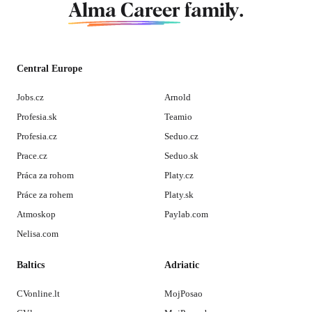
Alma Career
family.
Central Europe
Jobs.cz
Arnold
Profesia.sk
Teamio
Profesia.cz
Seduo.cz
Prace.cz
Seduo.sk
Práca za rohom
Platy.cz
Práce za rohem
Platy.sk
Atmoskop
Paylab.com
Nelisa.com
Baltics
Adriatic
CVonline.lt
MojPosao