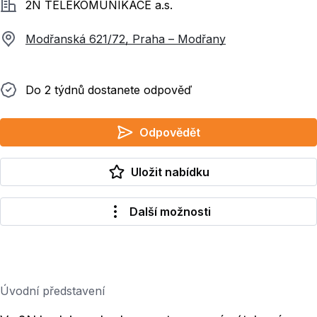
Společnost
2N TELEKOMUNIKACE a.s.
Modřanská 621/72, Praha – Modřany
Do 2 týdnů dostanete odpověď
Do 2 týdnů dostanete odpověď
Odpovědět
Uložit nabídku
Další možnosti
Úvodní představení