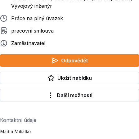
Vývojový inženýr
Typ pracovního poměru
Práce na plný úvazek
Typ smluvního vztahu
pracovní smlouva
Zadavatel
Zaměstnavatel
Odpovědět
Uložit nabídku
Další možnosti
Kontaktní údaje
Martin Mihalko