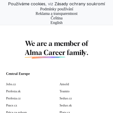
Používáme cookies
, viz
Zásady ochrany soukromí
Podmínky používání
Reklama a transparentnost
Čeština
English
We are a member of
Alma Career
family.
Central Europe
Jobs.cz
Arnold
Profesia.sk
Teamio
Profesia.cz
Seduo.cz
Prace.cz
Seduo.sk
Práca za rohom
Platy.cz