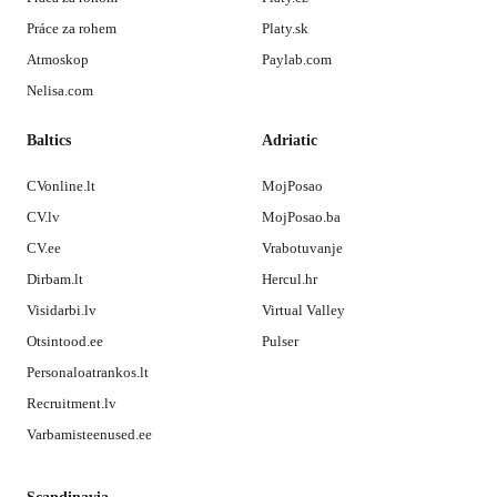
Práce za rohem
Platy.sk
Atmoskop
Paylab.com
Nelisa.com
Baltics
Adriatic
CVonline.lt
MojPosao
CV.lv
MojPosao.ba
CV.ee
Vrabotuvanje
Dirbam.lt
Hercul.hr
Visidarbi.lv
Virtual Valley
Otsintood.ee
Pulser
Personaloatrankos.lt
Recruitment.lv
Varbamisteenused.ee