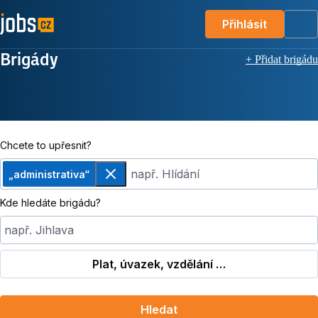
Přihlásit
Me
Brigády
+ Přidat brigádu
Chcete to upřesnit?
např. Hlídání
„administrativa“
Odebrat
Kde hledáte brigádu?
např. Jihlava
Plat, úvazek, vzdělání …
Hledat