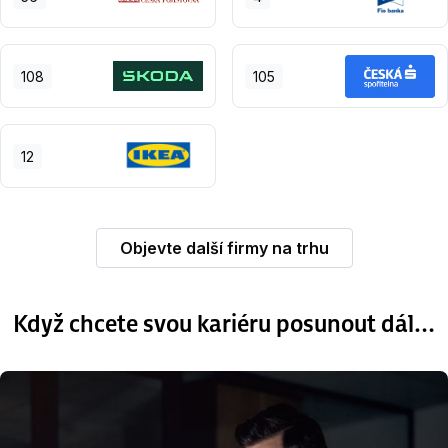
108
105
12
Objevte další firmy na trhu
Když chcete svou kariéru posunout dál…