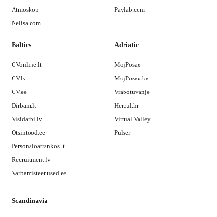
Atmoskop
Paylab.com
Nelisa.com
Baltics
Adriatic
CVonline.lt
MojPosao
CV.lv
MojPosao.ba
CV.ee
Vrabotuvanje
Dirbam.lt
Hercul.hr
Visidarbi.lv
Virtual Valley
Otsintood.ee
Pulser
Personaloatrankos.lt
Recruitment.lv
Varbamisteenused.ee
Scandinavia