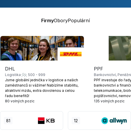
Firmy
Obory
Populární
DHL
PPF
Logistika
500 - 999
Jsme globální jednička v logistice a našich
PPF investuje do řad
zaměstnanců si vážíme! Nabízíme stabilitu,
bankovnictví a finanč
atraktivní mzdu, extra dovolenou a celou
telekomunikace, biot
řadu benefitů!
pojišťovnictví, nemov
80 volných pozic
zemědělství.
135 volných pozic
81
12