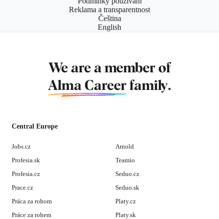
Podmínky používání
Reklama a transparentnost
Čeština
English
We are a member of
Alma Career
family.
Central Europe
Jobs.cz
Arnold
Profesia.sk
Teamio
Profesia.cz
Seduo.cz
Prace.cz
Seduo.sk
Práca za rohom
Platy.cz
Práce za rohem
Platy.sk