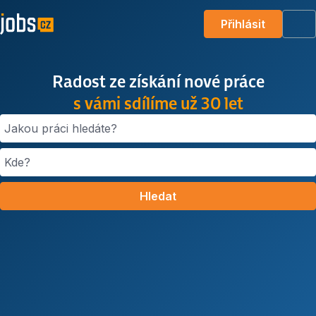
Přihlásit
Me
Radost ze získání nové práce
s vámi sdílíme už 30 let
Jakou práci hledáte?
Kde?
Hledat