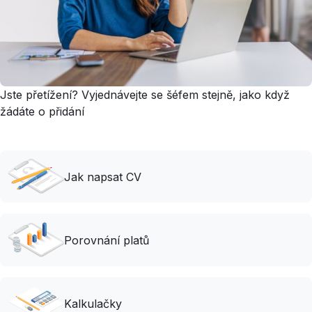
Jste přetížení? Vyjednávejte se šéfem stejně, jako když
žádáte o přidání
Jak napsat CV
Porovnání platů
Kalkulačky