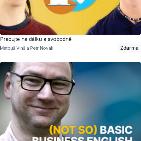
Pracujte na dálku a svobodně
Zdarma
Matouš Vinš a Petr Novák