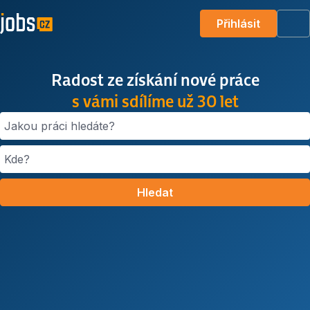
Přihlásit
Me
Radost ze získání nové práce
s vámi sdílíme už 30 let
Jakou práci hledáte?
Kde?
Hledat