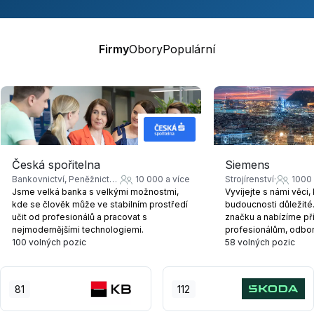
Firmy
Obory
Populární
Siemens
Česká spořitelna
Strojírenství
1000 
Bankovnictví, Peněžnictví, Pojišťovnictví
10 000 a více
Vyvíjejte s námi věci,
Jsme velká banka s velkými možnostmi,
budoucnosti důležité.
kde se člověk může ve stabilním prostředí
značku a nabízíme pří
učit od profesionálů a pracovat s
profesionálům, odbor
nejmodernějšími technologiemi.
100 volných pozic
58 volných pozic
81
112