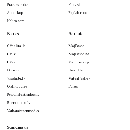
Práce za rohem
Platy.sk
Atmoskop
Paylab.com
Nelisa.com
Baltics
Adriatic
CVonline.lt
MojPosao
CV.lv
MojPosao.ba
CV.ee
Vrabotuvanje
Dirbam.lt
Hercul.hr
Visidarbi.lv
Virtual Valley
Otsintood.ee
Pulser
Personaloatrankos.lt
Recruitment.lv
Varbamisteenused.ee
Scandinavia