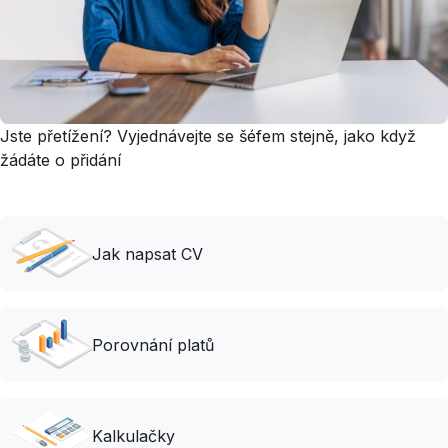
Jste přetížení? Vyjednávejte se šéfem stejně, jako když
žádáte o přidání
Jak napsat CV
Porovnání platů
Kalkulačky