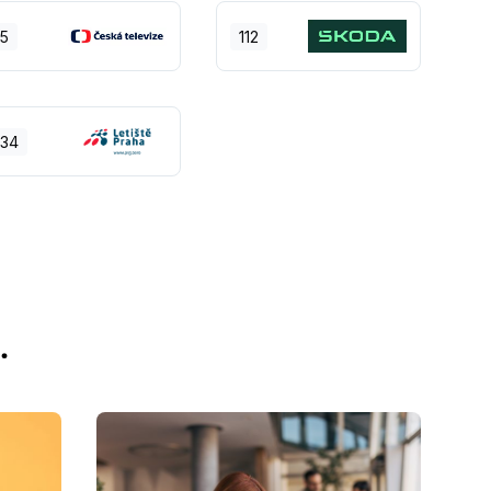
5
112
34
…