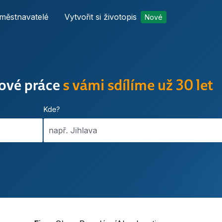
městnavatelé
Vytvořit si životopis
Nové
nové práce
s vámi sdílíme už 30 let
Kde?
např. Jihlava