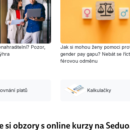
enahraditelní? Pozor,
Jak si mohou ženy pomoci prot
výhra
gender pay gapu? Nebát se říct
férovou odměnu
ovnání platů
Kalkulačky
e si obzory s online kurzy na Seduo