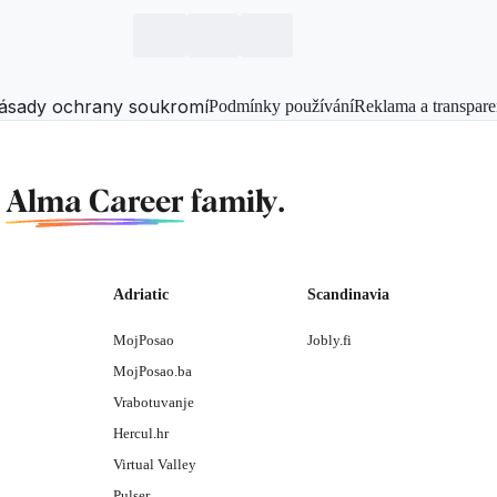
ásady ochrany soukromí
Podmínky používání
Reklama a transpare
f
Alma Career
family.
Adriatic
Scandinavia
MojPosao
Jobly.fi
MojPosao.ba
Vrabotuvanje
Hercul.hr
Virtual Valley
Pulser