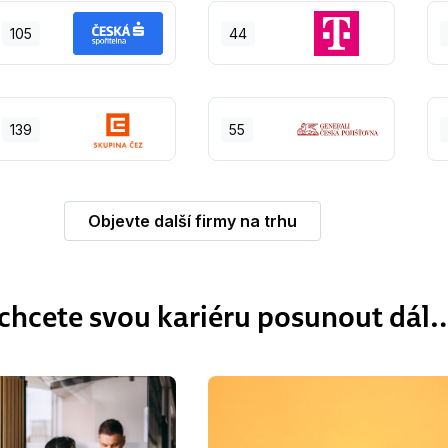
105
44
139
55
Objevte další firmy na trhu
chcete svou kariéru posunout dál