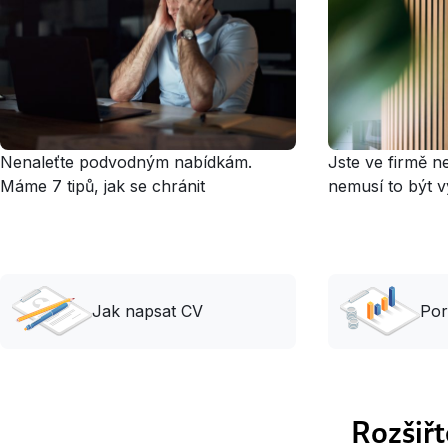
Nenaleťte podvodným nabídkám.
Jste ve firmě n
Máme 7 tipů, jak se chránit
nemusí to být 
Jak napsat CV
Por
Rozšiřt