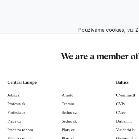
Používáme cookies
, viz
Z
We are a member o
Central Europe
Baltics
Jobs.cz
Arnold
CVonline.lt
Profesia.sk
Teamio
CV.lv
Profesia.cz
Seduo.cz
CV.ee
Prace.cz
Seduo.sk
Dirbam.lt
Práca za rohom
Platy.cz
Visidarbi.lv
Práce za rohem
Platy.sk
Otsintood.ee