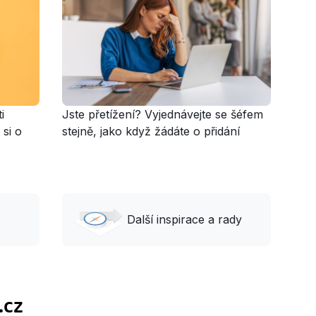
i
Jste přetížení? Vyjednávejte se šéfem
 si o
stejně, jako když žádáte o přidání
Další inspirace a rady
.cz